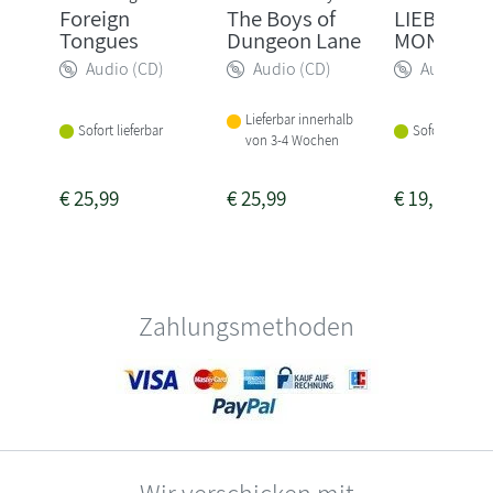
Foreign
The Boys of
LIEBE GL
Tongues
Dungeon Lane
MONSTER
Audio (CD)
Audio (CD)
Audio (CD
Lieferbar innerhalb
Sofort lieferbar
Sofort lieferba
von 3-4 Wochen
€
25,99
€
25,99
€
19,99
Zahlungsmethoden
Wir verschicken mit