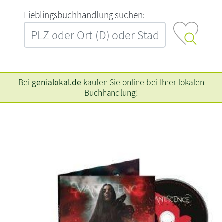
L‍i‍e‍b‍l‍i‍n‍g‍s‍b‍u‍c‍h‍h‍a‍n‍d‍l‍u‍n‍g‍ ‍s‍u‍c‍h‍e‍n‍:‍
Bei
genialokal.de
kaufen Sie online bei Ihrer lokalen
Buchhandlung!