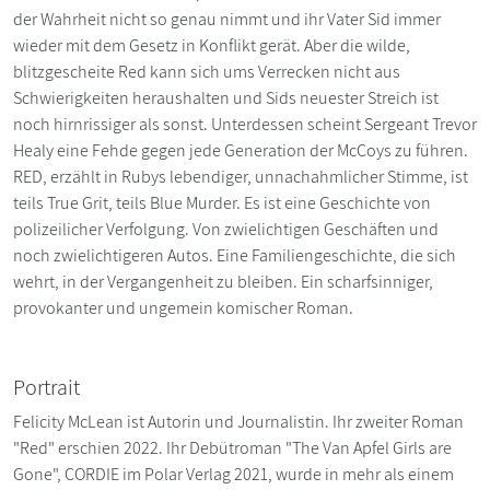
der Wahrheit nicht so genau nimmt und ihr Vater Sid immer
wieder mit dem Gesetz in Konflikt gerät. Aber die wilde,
blitzgescheite Red kann sich ums Verrecken nicht aus
Schwierigkeiten heraushalten und Sids neuester Streich ist
noch hirnrissiger als sonst. Unterdessen scheint Sergeant Trevor
Healy eine Fehde gegen jede Generation der McCoys zu führen.
RED, erzählt in Rubys lebendiger, unnachahmlicher Stimme, ist
teils True Grit, teils Blue Murder. Es ist eine Geschichte von
polizeilicher Verfolgung. Von zwielichtigen Geschäften und
noch zwielichtigeren Autos. Eine Familiengeschichte, die sich
wehrt, in der Vergangenheit zu bleiben. Ein scharfsinniger,
provokanter und ungemein komischer Roman.
Portrait
Felicity McLean ist Autorin und Journalistin. Ihr zweiter Roman
"Red" erschien 2022. Ihr Debütroman "The Van Apfel Girls are
Gone", CORDIE im Polar Verlag 2021, wurde in mehr als einem