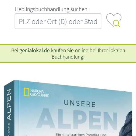
L‍i‍e‍b‍l‍i‍n‍g‍s‍b‍u‍c‍h‍h‍a‍n‍d‍l‍u‍n‍g‍ ‍s‍u‍c‍h‍e‍n‍:‍
Bei
genialokal.de
kaufen Sie online bei Ihrer lokalen
Buchhandlung!