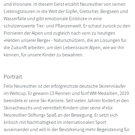
und Visionäre. In diesem Geist erzählt Neureuther von seinen
Lieblingstouren in die Welt der Gipfel, Gletscher, Bergseen und
Wasserfälle und gibt emotionale Einblicke in eine
schützenswerte Tier- und Pflanzenwelt. Er schaut zurück zu den
Pionieren der Alpen und zugleich nach vorn zu heutigen
»Helden unserer Berge« - Naturschützern, die an Lösungen für
die Zukunft arbeiten, um den Lebensraum Alpen, wie wir ihn
kennen, für unsere Kinder zu bewahren.
Portrait
Felix Neureuther ist der erfolgreichste deutsche Skirennläufer
im Weltcup. Er gewann 13 Rennen und fünf WM-Medaillen, 2019
beendete er seine Ski-Karriere. Seit vielen Jahren fördert er den
Skinachwuchs und vermittelt Kindern über seine »Felix
Neureuther-Stiftung« Spaß an der Bewegung. Er setzt sich
kritisch mit Nachhaltigkeit im internationalen Sport
auseinander und will in der Bevölkerung mehr Begeisterung für