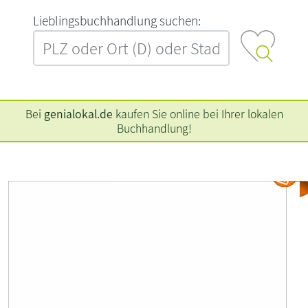
L‍i‍e‍b‍l‍i‍n‍g‍s‍b‍u‍c‍h‍h‍a‍n‍d‍l‍u‍n‍g‍ ‍s‍u‍c‍h‍e‍n‍:‍
Bei
genialokal.de
kaufen Sie online bei Ihrer lokalen
Buchhandlung!