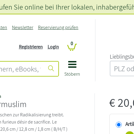
fen Sie online bei Ihrer lokalen
, inhabergefü
sten
Newsletter
Reservierung prüfen
0
Registrieren
Login
L‍i‍e‍b‍l‍i‍n‍g‍s‍b
Stöbern
a
€
20
rmuslim
chen zur Radikalisierung treibt.
n furieux désir de sacrifice. Le
Arti
0,6 cm / 12,8 cm / 1,8 cm ( B/H/T )