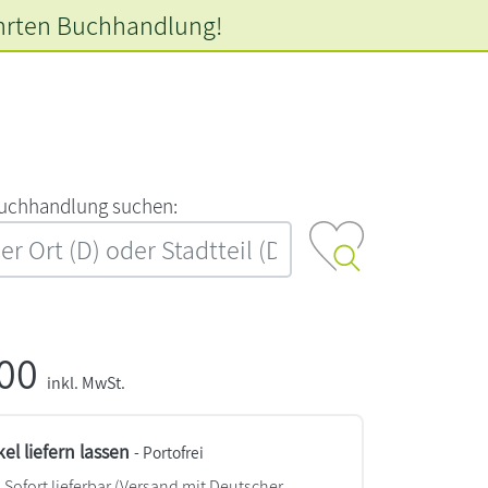
hrten
Buchhandlung!
‍u‍c‍h‍h‍a‍n‍d‍l‍u‍n‍g‍ ‍s‍u‍c‍h‍e‍n‍:‍
,00
inkl. MwSt.
kel liefern lassen
- Portofrei
Sofort lieferbar
(Versand mit Deutscher