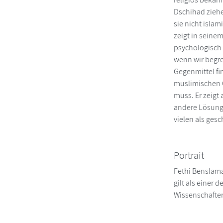
Dschihad ziehe
sie nicht islam
zeigt in seine
psychologisch 
wenn wir begre
Gegenmittel fi
muslimischen G
muss. Er zeigt
andere Lösungs
vielen als ges
Portrait
Fethi Benslama,
gilt als einer
Wissenschaften