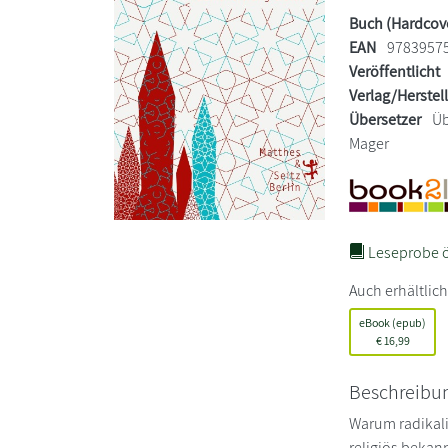
Buch (Hardcov
EAN
9783957
Veröffentlicht
Verlag/Herstel
Übersetzer
Üb
Mager
Leseprobe ö
Auch erhältlich
eBook (epub)
€
16,99
Beschreibu
Warum radikali
religiös bekan