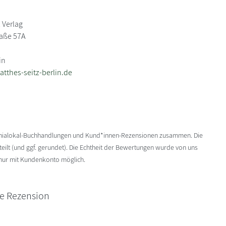
 Verlag
aße 57A
in
tthes-seitz-berlin.de
enialokal-Buchhandlungen und Kund*innen-Rezensionen zusammen. Die
ilt (und ggf. gerundet). Die Echtheit der Bewertungen wurde von uns
 nur mit Kundenkonto möglich.
ne Rezension