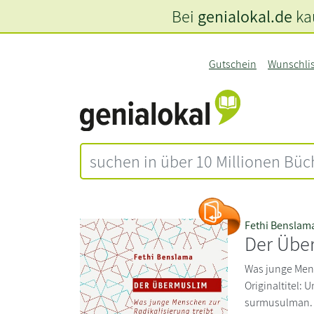
Bei
genialokal.de
kau
Gutschein
Wunschli
Fethi Benslam
Der Übe
Was junge Mens
Originaltitel: U
surmusulman. 2