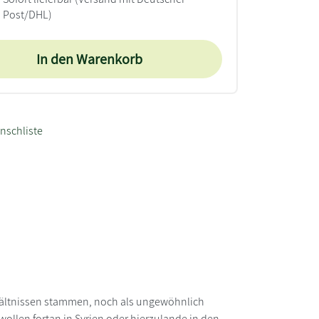
Post/DHL)
In den Warenkorb
nschliste
hältnissen stammen, noch als ungewöhnlich
wollen fortan in Syrien oder hierzulande in den