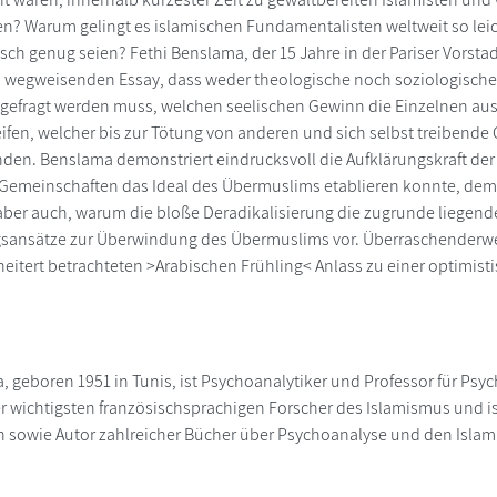
n? Warum gelingt es islamischen Fundamentalisten weltweit so leic
isch genug seien? Fethi Benslama, der 15 Jahre in der Pariser Vorstad
m wegweisenden Essay, dass weder theologische noch soziologische
gefragt werden muss, welchen seelischen Gewinn die Einzelnen aus 
ifen, welcher bis zur Tötung von anderen und sich selbst treibende G
nden. Benslama demonstriert eindrucksvoll die Aufklärungskraft der
emeinschaften das Ideal des Übermuslims etablieren konnte, dem 
 aber auch, warum die bloße Deradikalisierung die zugrunde liegend
ansätze zur Überwindung des Übermuslims vor. Überraschenderweis
cheitert betrachteten >Arabischen Frühling< Anlass zu einer optimist
 geboren 1951 in Tunis, ist Psychoanalytiker und Professor für Psych
 der wichtigsten französischsprachigen Forscher des Islamismus und 
 sowie Autor zahlreicher Bücher über Psychoanalyse und den Islam