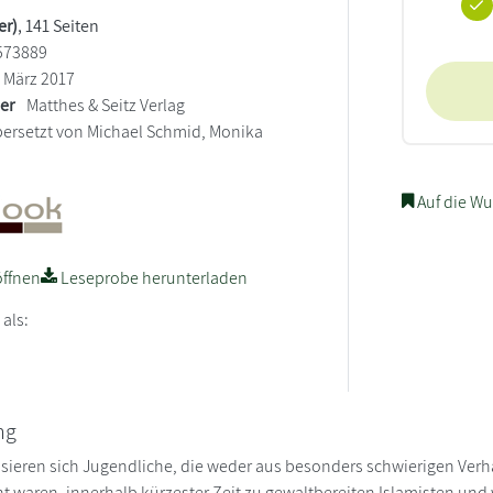
er)
, 141 Seiten
573889
März 2017
ler
Matthes & Seitz Verlag
ersetzt von Michael Schmid, Monika
Auf die Wu
ffnen
Leseprobe herunterladen
 als:
ng
sieren sich Jugendliche, die weder aus besonders schwierigen Ver
nt waren, innerhalb kürzester Zeit zu gewaltbereiten Islamisten und 