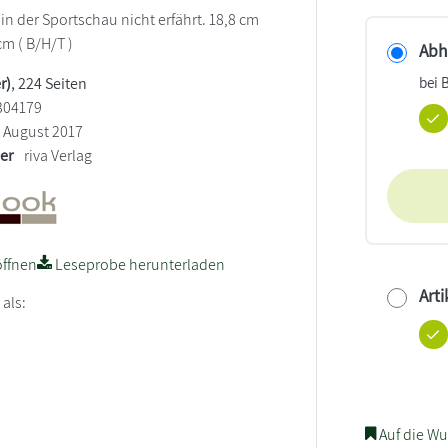
in der Sportschau nicht erfährt. 18,8 cm
cm ( B/H/T )
Abho
bei 
r)
, 224 Seiten
304179
August 2017
ler
riva Verlag
ffnen
Leseprobe herunterladen
Arti
 als:
Auf die Wu