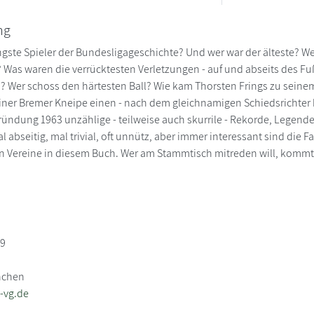
ng
ngste Spieler der Bundesligageschichte? Und wer war der älteste? We
 Was waren die verrücktesten Verletzungen - auf und abseits des Fuß
d? Wer schoss den härtesten Ball? Wie kam Thorsten Frings zu sei
ner Bremer Kneipe einen - nach dem gleichnamigen Schiedsrichter b
 Gründung 1963 unzählige - teilweise auch skurrile - Rekorde, Legen
al abseitig, mal trivial, oft unnütz, aber immer interessant sind di
en Vereine in diesem Buch. Wer am Stammtisch mitreden will, kommt
89
nchen
-vg.de