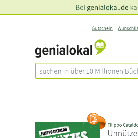
Bei
genialokal.de
kau
Gutschein
Wunschli
Filippo Catald
Unnütze