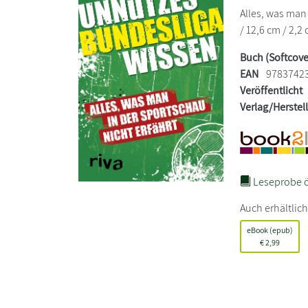
Alles, was man 
/ 12,6 cm / 2,2 
Buch (Softcove
EAN
9783742
Veröffentlicht
Verlag/Herstel
Leseprobe ö
Auch erhältlich
eBook (epub)
€
2,99