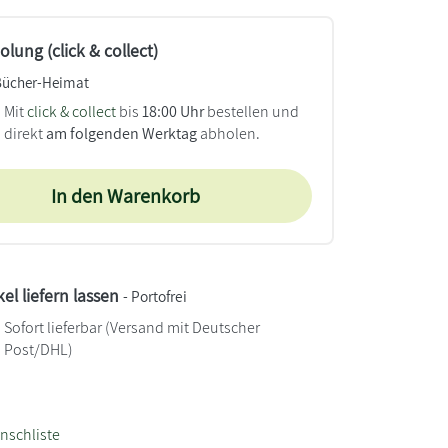
lung (click & collect)
Bücher-Heimat
Mit
click & collect
bis
18:00 Uhr
bestellen und
direkt
am folgenden Werktag
abholen.
In den Warenkorb
kel liefern lassen
- Portofrei
Sofort lieferbar
(Versand mit Deutscher
Post/DHL)
nschliste