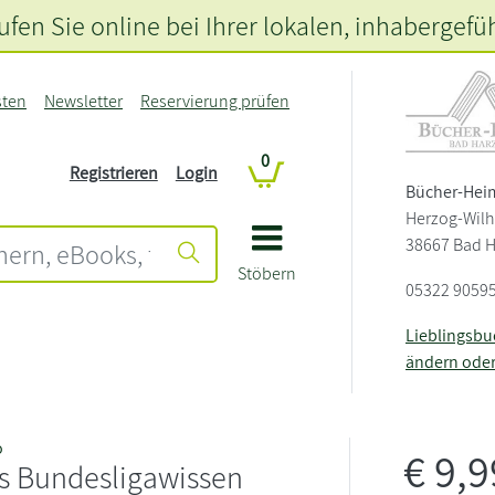
fen Sie online bei Ihrer lokalen
, inhabergefü
sten
Newsletter
Reservierung prüfen
0
Registrieren
Login
Bücher-Hei
Herzog-Wilh
38667 Bad 
Stöbern
05322 9059
Lieblingsb
ändern ode
o
€
9,
s Bundesligawissen