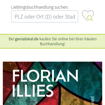
L‍i‍e‍b‍l‍i‍n‍g‍s‍b‍u‍c‍h‍h‍a‍n‍d‍l‍u‍n‍g‍ ‍s‍u‍c‍h‍e‍n‍:‍
Bei
genialokal.de
kaufen Sie online bei Ihrer lokalen
Buchhandlung!