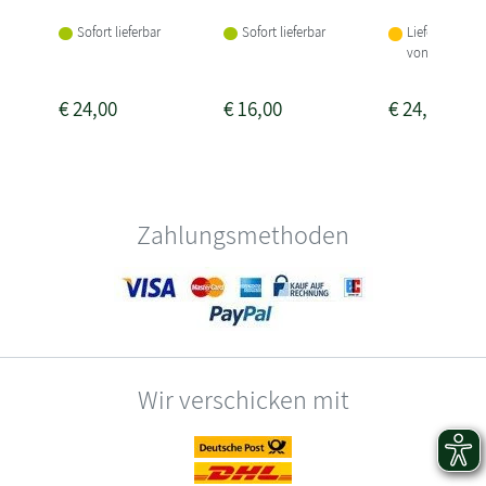
Sofort lieferbar
Sofort lieferbar
Lieferbar inne
von 1-2 Woch
€
24,00
€
16,00
€
24,00
Zahlungsmethoden
Wir verschicken mit