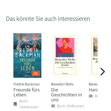
Das könnte Sie auch interessieren
Fredrik Backman
Benedict Wells
Benedict Well
Freunde fürs
Die
Hard Land
Leben
Geschichten in
Buch (Sof
uns
Buch
Buch (Softcover)
(Hardcover)