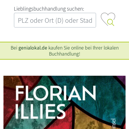
L‍i‍e‍b‍l‍i‍n‍g‍s‍b‍u‍c‍h‍h‍a‍n‍d‍l‍u‍n‍g‍ ‍s‍u‍c‍h‍e‍n‍:‍
Bei
genialokal.de
kaufen Sie online bei Ihrer lokalen
Buchhandlung!