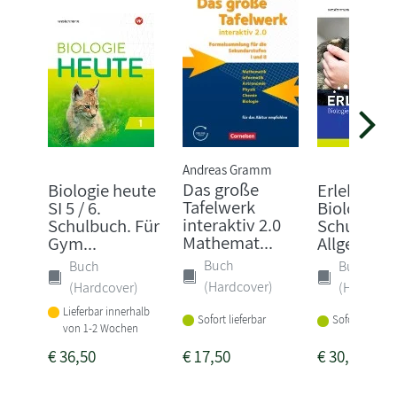
Andreas Gramm
Das große
Biologie heute
Erlebnis
Tafelwerk
SI 5 / 6.
Biologie 1.
interaktiv 2.0
Schulbuch. Für
Schulbuch
Mathemat...
Gym...
Allgemeine 
Buch
Buch
Buch
(Hardcover)
(Hardcover)
(Hardcove
Lieferbar innerhalb
Sofort lieferbar
Sofort lieferba
von 1-2 Wochen
€
36,50
€
17,50
€
30,95