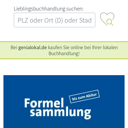
L‍i‍e‍b‍l‍i‍n‍g‍s‍b‍u‍c‍h‍h‍a‍n‍d‍l‍u‍n‍g‍ ‍s‍u‍c‍h‍e‍n‍:‍
Bei
genialokal.de
kaufen Sie online bei Ihrer lokalen
Buchhandlung!