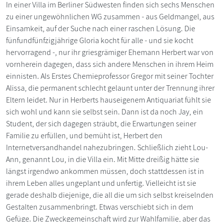
In einer Villa im Berliner Südwesten finden sich sechs Menschen
zu einer ungewöhnlichen WG zusammen - aus Geldmangel, aus
Einsamkeit, auf der Suche nach einer raschen Lösung. Die
fünfundfünfzigjährige Gloria kocht für alle - und sie kocht
hervorragend -, nur ihr griesgrämiger Ehemann Herbert war von
vornherein dagegen, dass sich andere Menschen in ihrem Heim
einnisten. Als Erstes Chemieprofessor Gregor mit seiner Tochter
Alissa, die permanent schlecht gelaunt unter der Trennung ihrer
Eltern leidet. Nur in Herberts hauseigenem Antiquariat fühlt sie
sich wohl und kann sie selbst sein. Dann ist da noch Jay, ein
Student, der sich dagegen sträubt, die Erwartungen seiner
Familie zu erfüllen, und bemüht ist, Herbert den
Internetversandhandel nahezubringen. Schließlich zieht Lou-
Ann, genannt Lou, in die Villa ein. Mit Mitte dreißig hätte sie
längst irgendwo ankommen müssen, doch stattdessen ist in
ihrem Leben alles ungeplant und unfertig. Vielleicht ist sie
gerade deshalb diejenige, die all die um sich selbst kreiselnden
Gestalten zusammenbringt. Etwas verschiebt sich in dem
Gefüge. Die Zweckgemeinschaft wird zur Wahlfamilie, aber das