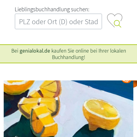
L‍i‍e‍b‍l‍i‍n‍g‍s‍b‍u‍c‍h‍h‍a‍n‍d‍l‍u‍n‍g‍ ‍s‍u‍c‍h‍e‍n‍:‍
Bei
genialokal.de
kaufen Sie online bei Ihrer lokalen
Buchhandlung!