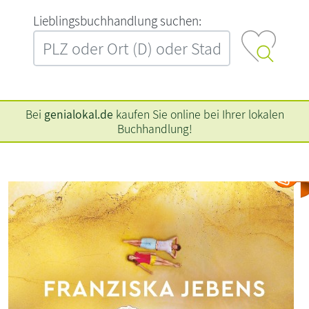
L‍i‍e‍b‍l‍i‍n‍g‍s‍b‍u‍c‍h‍h‍a‍n‍d‍l‍u‍n‍g‍ ‍s‍u‍c‍h‍e‍n‍:‍
Bei
genialokal.de
kaufen Sie online bei Ihrer lokalen
Buchhandlung!