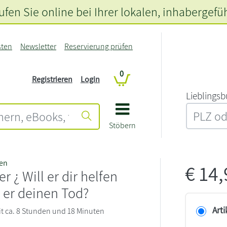
fen Sie online bei Ihrer lokalen
, inhabergefü
sten
Newsletter
Reservierung prüfen
0
Registrieren
Login
L‍i‍e‍b‍l‍i‍n‍g‍s‍b
Stöbern
en
€
14
r ¿ Will er dir helfen
l er deinen Tod?
Arti
eit ca. 8 Stunden und 18 Minuten