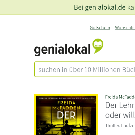
Bei
genialokal.de
kau
Gutschein
Wunschli
Freida McFadd
Der Lehre
oder wil
Thriller. Laufz