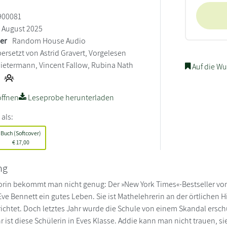
900081
August 2025
ler
Random House Audio
ersetzt von Astrid Gravert, Vorgelesen
Pietermann, Vincent Fallow, Rubina Nath
Auf die Wu
ffnen
Leseprobe herunterladen
 als:
Buch (Softcover)
€
17,00
ng
orin bekommt man nicht genug: Der »New York Times«-Bestseller von 
Eve Bennett ein gutes Leben. Sie ist Mathelehrerin an der örtlichen 
richtet. Doch letztes Jahr wurde die Schule von einem Skandal ersch
r ist diese Schülerin in Eves Klasse. Addie kann man nicht trauen, 