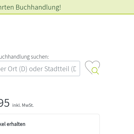
hrten
Buchhandlung!
‍u‍c‍h‍h‍a‍n‍d‍l‍u‍n‍g‍ ‍s‍u‍c‍h‍e‍n‍:‍
,95
inkl. MwSt.
kel erhalten