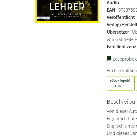
Audio
EAN
9783759
Veröffentlicht
Verlag/Herstel
Übersetzer
Üb
von Gabrielle 
Familienlizenz
Leseprobe ö
Auch erhältlich
eBook (epub)
€
14,99
Beschreibu
Von dieser Aut
Eigentlich hat 
Englisch unter
Und dieses Jah