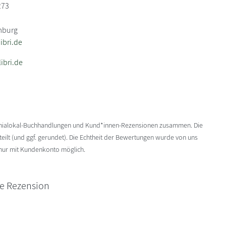
273
mburg
bri.de
ibri.de
enialokal-Buchhandlungen und Kund*innen-Rezensionen zusammen. Die
ilt (und ggf. gerundet). Die Echtheit der Bewertungen wurde von uns
 nur mit Kundenkonto möglich.
ne Rezension