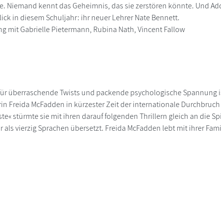
e. Niemand kennt das Geheimnis, das sie zerstören könnte. Und Addie
lick in diesem Schuljahr: ihr neuer Lehrer Nate Bennett.
g mit Gabrielle Pietermann, Rubina Nath, Vincent Fallow
 für überraschende Twists und packende psychologische Spannung i
rin Freida McFadden in kürzester Zeit der internationale Durchbr
e« stürmte sie mit ihren darauf folgenden Thrillern gleich an die Spi
 als vierzig Sprachen übersetzt. Freida McFadden lebt mit ihrer Fami