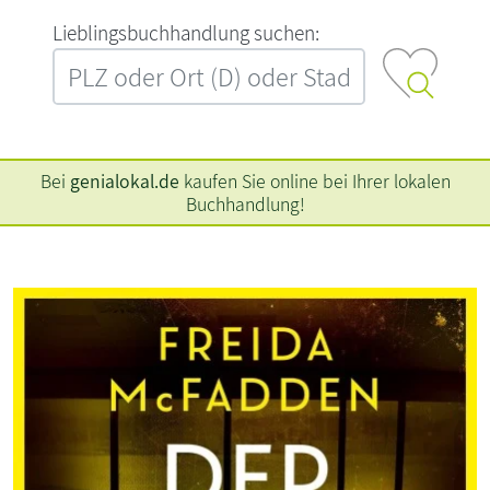
L‍i‍e‍b‍l‍i‍n‍g‍s‍b‍u‍c‍h‍h‍a‍n‍d‍l‍u‍n‍g‍ ‍s‍u‍c‍h‍e‍n‍:‍
Bei
genialokal.de
kaufen Sie online bei Ihrer lokalen
Buchhandlung!