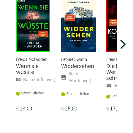
Freida McFadden
Leonie Swann
Freida McFad
Wenn sie
Widdersehen
Die Kollegi
wüsste
Wer hat si
Buch
sehr gehass
Buch (Softcover)
(Hardcover)
Buch (Sof
Sofort lieferbar
Sofort lieferbar
Sofort lieferba
€
13,00
€
25,00
€
17,00