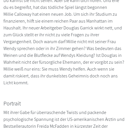
Du kannst sie nicht sehen. Aber sie kann dich hören. Und ehe
du es begreifst, hat das tödliche Spiel längst begonnen
Millie Calloway hat einen neuen Job. Um sich ihr Studium zu
finanzieren, hilft sie einem reichen Paar aus Manhattan im
Haushalt. Ihr neuer Arbeitgeber Douglas Garrick wirkt nett, und
zum Glück stellt er ihr nicht zu viele Fragen zu ihrer
Vergangenheit. Doch warum darf Millie nicht mit seiner Frau
Wendy sprechen oder in ihr Zimmer gehen? Was bedeuten das
Weinen und die Blutflecke auf Wendys Kleidung? Ist Douglas in
Wahrheit nicht der fürsorgliche Ehemann, der er vorgibt zu sein?
Millie weiß nur eins: Sie muss Wendy helfen. Auch wenn sie
damit riskiert, dass ihr dunkelstes Geheimnis doch noch ans
Licht kommt.
Portrait
Mit ihrer Gabe für überraschende Twists und packende
psychologische Spannung ist der US-amerikanischen Ärztin und
Bestsellerautorin Freida McFadden in kürzester Zeit der