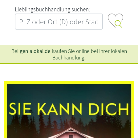
L‍i‍e‍b‍l‍i‍n‍g‍s‍b‍u‍c‍h‍h‍a‍n‍d‍l‍u‍n‍g‍ ‍s‍u‍c‍h‍e‍n‍:‍
Bei
genialokal.de
kaufen Sie online bei Ihrer lokalen
Buchhandlung!