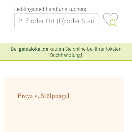
L‍i‍e‍b‍l‍i‍n‍g‍s‍b‍u‍c‍h‍h‍a‍n‍d‍l‍u‍n‍g‍ ‍s‍u‍c‍h‍e‍n‍:‍
Bei
genialokal.de
kaufen Sie online bei Ihrer lokalen
Buchhandlung!