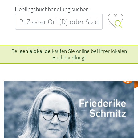
L‍i‍e‍b‍l‍i‍n‍g‍s‍b‍u‍c‍h‍h‍a‍n‍d‍l‍u‍n‍g‍ ‍s‍u‍c‍h‍e‍n‍:‍
Bei
genialokal.de
kaufen Sie online bei Ihrer lokalen
Buchhandlung!