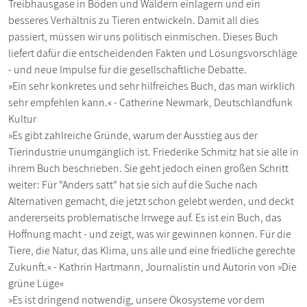
Treibhausgase in Böden und Wäldern einlagern und ein
besseres Verhältnis zu Tieren entwickeln. Damit all dies
passiert, müssen wir uns politisch einmischen. Dieses Buch
liefert dafür die entscheidenden Fakten und Lösungsvorschläge
- und neue Impulse für die gesellschaftliche Debatte.
»Ein sehr konkretes und sehr hilfreiches Buch, das man wirklich
sehr empfehlen kann.« - Catherine Newmark, Deutschlandfunk
Kultur
»Es gibt zahlreiche Gründe, warum der Ausstieg aus der
Tierindustrie unumgänglich ist. Friederike Schmitz hat sie alle in
ihrem Buch beschrieben. Sie geht jedoch einen großen Schritt
weiter: Für "Anders satt" hat sie sich auf die Suche nach
Alternativen gemacht, die jetzt schon gelebt werden, und deckt
andererseits problematische Irrwege auf. Es ist ein Buch, das
Hoffnung macht - und zeigt, was wir gewinnen können. Für die
Tiere, die Natur, das Klima, uns alle und eine friedliche gerechte
Zukunft.« - Kathrin Hartmann, Journalistin und Autorin von »Die
grüne Lüge«
»Es ist dringend notwendig, unsere Ökosysteme vor dem