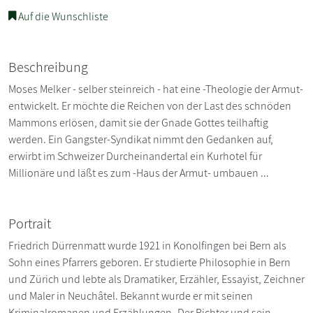
Auf die Wunschliste
Beschreibung
Moses Melker - selber steinreich - hat eine -Theologie der Armut-
entwickelt. Er möchte die Reichen von der Last des schnöden
Mammons erlösen, damit sie der Gnade Gottes teilhaftig
werden. Ein Gangster-Syndikat nimmt den Gedanken auf,
erwirbt im Schweizer Durcheinandertal ein Kurhotel für
Millionäre und läßt es zum -Haus der Armut- umbauen ...
Portrait
Friedrich Dürrenmatt wurde 1921 in Konolfingen bei Bern als
Sohn eines Pfarrers geboren. Er studierte Philosophie in Bern
und Zürich und lebte als Dramatiker, Erzähler, Essayist, Zeichner
und Maler in Neuchâtel. Bekannt wurde er mit seinen
Kriminalromanen und Erzählungen -Der Richter und sein