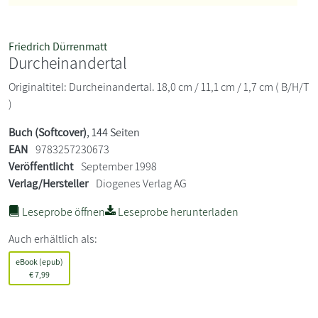
Friedrich Dürrenmatt
Durcheinandertal
Originaltitel: Durcheinandertal. 18,0 cm / 11,1 cm / 1,7 cm ( B/H/T
)
Buch (Softcover)
, 144 Seiten
EAN
9783257230673
Veröffentlicht
September 1998
Verlag/Hersteller
Diogenes Verlag AG
Leseprobe öffnen
Leseprobe herunterladen
Auch erhältlich als:
eBook (epub)
€
7,99