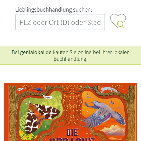
L‍i‍e‍b‍l‍i‍n‍g‍s‍b‍u‍c‍h‍h‍a‍n‍d‍l‍u‍n‍g‍ ‍s‍u‍c‍h‍e‍n‍:‍
Bei
genialokal.de
kaufen Sie online bei Ihrer lokalen
Buchhandlung!