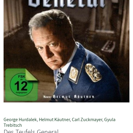
George Hurdalek
,
Helmut Käutner
,
Carl Zuckmayer
,
Gyula
Trebitsch
Des Teufels General