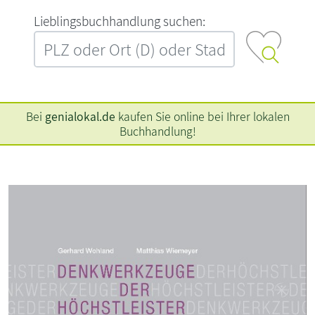
L‍i‍e‍b‍l‍i‍n‍g‍s‍b‍u‍c‍h‍h‍a‍n‍d‍l‍u‍n‍g‍ ‍s‍u‍c‍h‍e‍n‍:‍
Bei
genialokal.de
kaufen Sie online bei Ihrer lokalen
Buchhandlung!