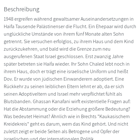
Beschreibung
1948 ergreifen während gewaltsamer Auseinandersetzungen in
Haifa Tausende Palästinenser die Flucht. Ein Ehepaar wird durch
unglückliche Umstände von ihrem fünf Monate alten Sohn
getrennt. Sie versuchen erfolglos, zu ihrem Haus und dem Kind
zurückzukehren, und bald wird die Grenze zum neu
ausgerufenen Staat Israel geschlossen. Erst zwanzig Jahre
später betreten sie Haifa wieder. Ihr Sohn Chaled lebt noch in
ihrem Haus, doch er trägt eine israelische Uniform und heißt
Dov. Er wurde von jüdischen Einwanderern adoptiert. Eine
Rückkehr zu seinen leiblichen Eltern lehnt er ab, da er sich
seinen Adoptiveltern und Israel mehr verpflichtet fühlt als
Blutsbanden. Ghassan Kanafani wirft existentielle Fragen auf:
Hat die Abstammung oder die Erziehung größere Bedeutung?
Was bedeutet Heimat? Ähnlich wie in Brechts "Kaukasischem
Kreidekreis" geht es darum, wem das Kind gehört. Und nicht
zuletzt zeigt er beide Seiten als Betrogene und Opfer der
israelischen und der internationalen Politik.