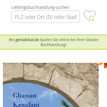
L‍i‍e‍b‍l‍i‍n‍g‍s‍b‍u‍c‍h‍h‍a‍n‍d‍l‍u‍n‍g‍ ‍s‍u‍c‍h‍e‍n‍:‍
Bei
genialokal.de
kaufen Sie online bei Ihrer lokalen
Buchhandlung!