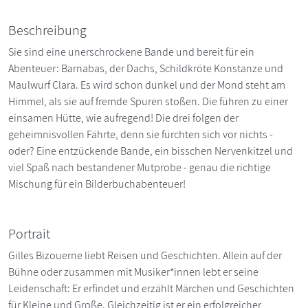
Beschreibung
Sie sind eine unerschrockene Bande und bereit für ein
Abenteuer: Barnabas, der Dachs, Schildkröte Konstanze und
Maulwurf Clara. Es wird schon dunkel und der Mond steht am
Himmel, als sie auf fremde Spuren stoßen. Die führen zu einer
einsamen Hütte, wie aufregend! Die drei folgen der
geheimnisvollen Fährte, denn sie fürchten sich vor nichts -
oder? Eine entzückende Bande, ein bisschen Nervenkitzel und
viel Spaß nach bestandener Mutprobe - genau die richtige
Mischung für ein Bilderbuchabenteuer!
Portrait
Gilles Bizouerne liebt Reisen und Geschichten. Allein auf der
Bühne oder zusammen mit Musiker*innen lebt er seine
Leidenschaft: Er erfindet und erzählt Märchen und Geschichten
für Kleine und Große. Gleichzeitig ist er ein erfolgreicher