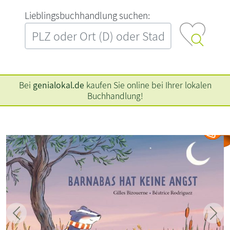
L‍i‍e‍b‍l‍i‍n‍g‍s‍b‍u‍c‍h‍h‍a‍n‍d‍l‍u‍n‍g‍ ‍s‍u‍c‍h‍e‍n‍:‍
Bei
genialokal.de
kaufen Sie online bei Ihrer lokalen
Buchhandlung!
Zurück
Weit