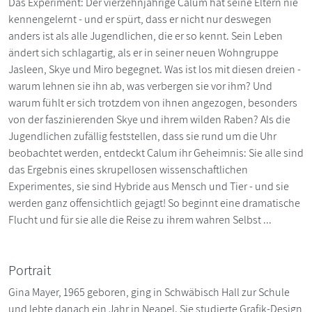
Das Experiment: Der vierzehnjährige Calum hat seine Eltern nie
kennengelernt - und er spürt, dass er nicht nur deswegen
anders ist als alle Jugendlichen, die er so kennt. Sein Leben
ändert sich schlagartig, als er in seiner neuen Wohngruppe
Jasleen, Skye und Miro begegnet. Was ist los mit diesen dreien -
warum lehnen sie ihn ab, was verbergen sie vor ihm? Und
warum fühlt er sich trotzdem von ihnen angezogen, besonders
von der faszinierenden Skye und ihrem wilden Raben? Als die
Jugendlichen zufällig feststellen, dass sie rund um die Uhr
beobachtet werden, entdeckt Calum ihr Geheimnis: Sie alle sind
das Ergebnis eines skrupellosen wissenschaftlichen
Experimentes, sie sind Hybride aus Mensch und Tier - und sie
werden ganz offensichtlich gejagt! So beginnt eine dramatische
Flucht und für sie alle die Reise zu ihrem wahren Selbst ...
Portrait
Gina Mayer, 1965 geboren, ging in Schwäbisch Hall zur Schule
und lebte danach ein Jahr in Neapel. Sie studierte Grafik-Design