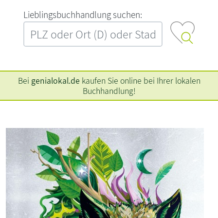
L‍i‍e‍b‍l‍i‍n‍g‍s‍b‍u‍c‍h‍h‍a‍n‍d‍l‍u‍n‍g‍ ‍s‍u‍c‍h‍e‍n‍:‍
Bei
genialokal.de
kaufen Sie online bei Ihrer lokalen
Buchhandlung!