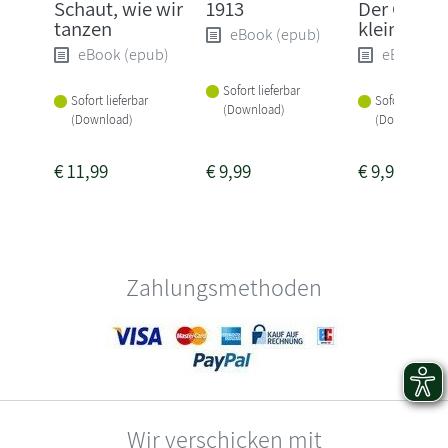
Schaut, wie wir
1913
Der Gott d
tanzen
kleinen Di
eBook (epub)
eBook (epub)
eBook (e
Sofort lieferbar
Sofort lieferbar
Sofort lieferba
(Download)
(Download)
(Download)
€
11,99
€
9,99
€
9,99
Zahlungsmethoden
Wir verschicken mit