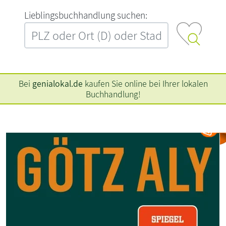
L‍i‍e‍b‍l‍i‍n‍g‍s‍b‍u‍c‍h‍h‍a‍n‍d‍l‍u‍n‍g‍ ‍s‍u‍c‍h‍e‍n‍:‍
Bei
genialokal.de
kaufen Sie online bei Ihrer lokalen
Buchhandlung!