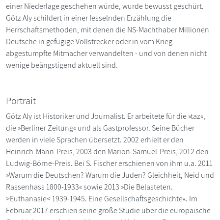
einer Niederlage geschehen würde, wurde bewusst geschürt.
Götz Aly schildert in einer fesselnden Erzählung die
Herrschaftsmethoden, mit denen die NS-Machthaber Millionen
Deutsche in gefügige Vollstrecker oder in vom Krieg
abgestumpfte Mitmacher verwandelten - und von denen nicht
wenige beängstigend aktuell sind.
Portrait
Götz Aly ist Historiker und Journalist. Er arbeitete für die »taz«,
die »Berliner Zeitung« und als Gastprofessor. Seine Bücher
werden in viele Sprachen übersetzt. 2002 erhielt er den
Heinrich-Mann-Preis, 2003 den Marion-Samuel-Preis, 2012 den
Ludwig-Börne-Preis. Bei S. Fischer erschienen von ihm u.a. 2011
»Warum die Deutschen? Warum die Juden? Gleichheit, Neid und
Rassenhass 1800-1933« sowie 2013 »Die Belasteten.
>Euthanasie< 1939-1945. Eine Gesellschaftsgeschichte«. Im
Februar 2017 erschien seine große Studie über die europäische