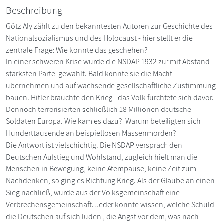
Beschreibung
Götz Aly zählt zu den bekanntesten Autoren zur Geschichte des
Nationalsozialismus und des Holocaust - hier stellt er die
zentrale Frage: Wie konnte das geschehen?
In einer schweren Krise wurde die NSDAP 1932 zur mit Abstand
stärksten Partei gewählt. Bald konnte sie die Macht
übernehmen und auf wachsende gesellschaftliche Zustimmung
bauen. Hitler brauchte den Krieg - das Volk fürchtete sich davor.
Dennoch terrorisierten schließlich 18 Millionen deutsche
Soldaten Europa. Wie kam es dazu? Warum beteiligten sich
Hunderttausende an beispiellosen Massenmorden?
Die Antwort ist vielschichtig. Die NSDAP versprach den
Deutschen Aufstieg und Wohlstand, zugleich hielt man die
Menschen in Bewegung, keine Atempause, keine Zeit zum
Nachdenken, so ging es Richtung Krieg. Als der Glaube an einen
Sieg nachließ, wurde aus der Volksgemeinschaft eine
Verbrechensgemeinschaft. Jeder konnte wissen, welche Schuld
die Deutschen auf sich luden , die Angst vor dem, was nach