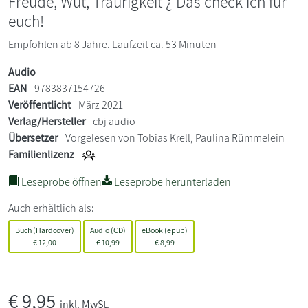
Freude, Wut, Traurigkeit ¿ Das check ich für
euch!
Empfohlen ab 8 Jahre. Laufzeit ca. 53 Minuten
Audio
EAN
9783837154726
Veröffentlicht
März 2021
Verlag/Hersteller
cbj audio
Übersetzer
Vorgelesen von Tobias Krell, Paulina Rümmelein
Familienlizenz
Leseprobe öffnen
Leseprobe herunterladen
Auch erhältlich als:
Buch (Hardcover)
Audio (CD)
eBook (epub)
€
12,00
€
10,99
€
8,99
€
9,95
inkl. MwSt.