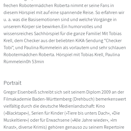
frechen Robotermädchen Roberta nimmt er seine Fans in
diesem Hörspiel mit auf eine spannende Reise. So erfahren wir
u. a. was die Basisemotionen sind und welche Vorgänge in
unserem Körper sie bewirken.Ein humorvolles und
wissensreiches Sachhörspiel für die ganze Familie! Mit Tobias
Krell, dem Checker aus der beliebten KiKA-Sendung "Checker
Tobi", und Paulina Rümmelein als vorlautem und sehr schlauen
Robotermädchen Roberta. Hörspiel mit Tobias Krell, Paulina
Rümmelein0h 53min
Portrait
Gregor Eisenbeiß schreibt sich seit seinem Diplom 2009 an der
Filmakademie Baden-Württemberg (Drehbuch) bemerkenswert
vielfältig durch die deutsche Medienlandschaft: Kino
(»Blacktape«), Serien für Kinder (»Tiere bis unters Dach«, »Die
Muskeltiere«) oder für Erwachsene (»Alle Jahre wieder«, »Im
Knast«, diverse Krimis) gehören genauso zu seinem Repertoire