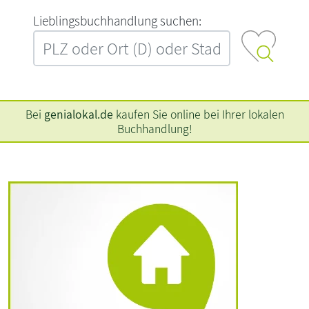
L‍i‍e‍b‍l‍i‍n‍g‍s‍b‍u‍c‍h‍h‍a‍n‍d‍l‍u‍n‍g‍ ‍s‍u‍c‍h‍e‍n‍:‍
Bei
genialokal.de
kaufen Sie online bei Ihrer lokalen
Buchhandlung!