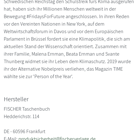
Schwedischen Reichstag den Schulstreik fürs Klima ausgerufen
hat, haben sich ihr Millionen Menschen weltweit in der
Bewegung #FridaysForFuture angeschlossen. In ihren Reden
vor den Vereinten Nationen in New York, auf dem
Weltwirtschaftsforum in Davos und vor dem Europäischen
Parlament in Brüssel fordert sie eine Klimapolitik, die sich am
aktuellen Stand der Wissenschaft orientiert. Zusammen mit
ihrer Familie, Malena Ernman, Beata Ernman und Svante
Thunberg widmet sie ihr Leben dem Klimaschutz. 2019 wurde
ihr der Alternative Nobelpreis verliehen, das Magazin TIME
wählte sie zur 'Person of the Year'.
Hersteller
FISCHER Taschenbuch
Hedderichstr. 114
DE - 60596 Frankfurt
E-Mail:
produktsicherheit@fischerverlage.de