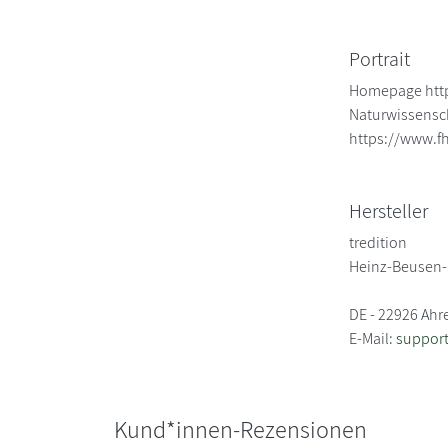
Portrait
Homepage http
Naturwissensc
https://www.f
Hersteller
tredition
Heinz-Beusen-
DE - 22926 Ah
E-Mail:
suppor
Kund*innen-Rezensionen