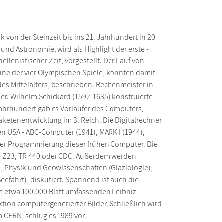
on der Steinzeit bis ins 21. Jahrhundert in 20
nd Astronomie, wird als Highlight der erste -
lenistischer Zeit, vorgestellt. Der Lauf von
ine der vier Olympischen Spiele, konnten damit
es Mittelalters, beschrieben. Rechenmeister in
r. Wilhelm Schickard (1592-1635) konstruierte
ahrhundert gab es Vorläufer des Computers,
aketenentwicklung im 3. Reich. Die Digitalrechner
en USA - ABC-Computer (1941), MARK I (1944),
der Programmierung dieser frühen Computer. Die
se Z23, TR 440 oder CDC. Außerdem werden
Physik und Geowissenschaften (Glaziologie),
efahrt), diskutiert. Spannend ist auch die -
m etwa 100.000 Blatt umfassenden Leibniz-
nktion computergenerierter Bilder. Schließlich wird
 CERN, schlug es 1989 vor.