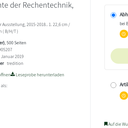
te der Rechentechnik,
Abho
bei 
 Ausstellung, 2015-2018.. 1. 22,6 cm /
m ( B/H/T )
er)
, 500 Seiten
905207
Januar 2019
ler
tredition
ffnen
Leseprobe herunterladen
Arti
 als:
Auf die Wu