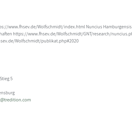
s://www.fhsev.de/Wolfschmidt/index.html Nuncius Hamburgensis - 
haften https://www.fhsev.de/Wolfschmidt/GNT/research/nuncius.p
hsev.de/Wolfschmidt/publikat.php#2020
Stieg 5
rensburg
t@tredition.com