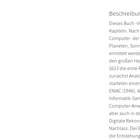
Beschreibu
Dieses Buch -V
Kapiteln. Nach
Computer- der 
Planeten, Sonn
ermittelt werd
den großen Han
1623 die erste
zunächst Analo
starteten eine
ENIAC (1946). 
Informatik-Sam
Computer-Anwe
aber auch in d
Digitale Rekon
Nachlass. Der B
die Entstehung