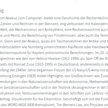
ng
om Abakus zum Computer- bietet eine Geschichte der Rechentechnik v
 Zählen und Rechnen in der Steinzeit, eng verbunden mit Kalendern u
Welt, der Mechanismus von Antikythera, eine Rechenmaschine aus hel
e und Mond, die Berechnung von Finsternissen, aber auch die Term
en. Dann wird der Abakus, quasi ein Taschenrechner der Antike und d
delsstädten wie Nürnberg unterrichteten Kaufleute oder Handwerke
 Rechenmaschine für Keplers astronomische Berechnungen. Im 20. J
grechner wie den von Helmut Hoelzer (1912-1996) als Spin-Off der R
rseits mit Konrad Zuse (1910-1995) in Deutschland, andererseits in d
Anfang der 1940er Jahre begannen Frauen der US Navy/US Army mit 
mlung Erlangen (ISER) bietet Highlights von Großrechnern wie Zu
ndungen in den Naturwissenschaften wie Astronomie, Mathematik, 
en Geisteswissenschaften und in der Technik (Analogrechner in der Se
struktion von Textzusammenhängen in den Schriften von Leibniz- i
eitrag -Visualisieren für die Erkenntnis- beschäftigt sich mit der Fu
 des WORD WIDE WEB thematisiert, Tim Berners-Lee, ein Physiker am