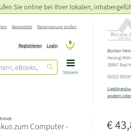
fen Sie online bei Ihrer lokalen
, inhabergefü
sten
Newsletter
Reservierung prüfen
0
Registrieren
Login
Bücher-Hei
Herzog-Wilh
38667 Bad 
Stöbern
05322 9059
Lieblingsb
ändern ode
chmidt
€
43
kus zum Computer -