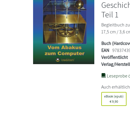
Geschich
Teil 1
Begleitbuch zur
17,5 cm / 3,6 c
Buch (Hardcov
EAN
9783743
Veröffentlicht
Verlag/Herstel
Leseprobe ö
Auch erhältlich
eBook (epub)
€
9,90