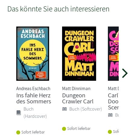
Das könnte Sie auch interessieren
Andreas Eschbach
Matt Dinniman
Matt Dinnima
Ins fahle Herz
Dungeon
Carl's
des Sommers
Crawler Carl
Doomsda
Scenario
Buch
Buch (Softcover)
Buch (Sof
(Hardcover)
Sofort lieferbar
Sofort lieferba
Sofort lieferbar