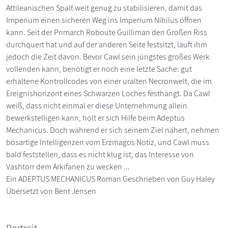
Attileanischen Spalt weit genug zu stabilisieren, damit das
Imperium einen sicheren Weg ins Imperium Nihilus öffnen
kann. Seit der Primarch Roboute Guilliman den Großen Riss
durchquert hat und auf der anderen Seite festsitzt, läuft ihm
jedoch die Zeit davon. Bevor Cawl sein jüngstes großes Werk
vollenden kann, benötigt er noch eine letzte Sache: gut
erhaltene Kontrollcodes von einer uralten Necronwelt, die im
Ereignishorizont eines Schwarzen Loches festhängt. Da Cawl
weiß, dass nicht einmal er diese Unternehmung allein
bewerkstelligen kann, holt er sich Hilfe beim Adeptus
Mechanicus. Doch während er sich seinem Ziel nähert, nehmen
bösartige Intelligenzen vom Erzmagos Notiz, und Cawl muss
bald feststellen, dass es nicht klug ist, das Interesse von
Vashtorr dem Arkifanen zu wecken ...
Ein ADEPTUS MECHANICUS Roman Geschrieben von Guy Haley
Übersetzt von Bent Jensen
Portrait