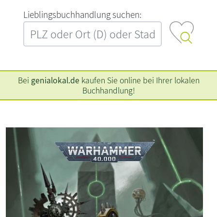
L‍i‍e‍b‍l‍i‍n‍g‍s‍b‍u‍c‍h‍h‍a‍n‍d‍l‍u‍n‍g‍ ‍s‍u‍c‍h‍e‍n‍:‍
Bei
genialokal.de
kaufen Sie online bei Ihrer lokalen
Buchhandlung!