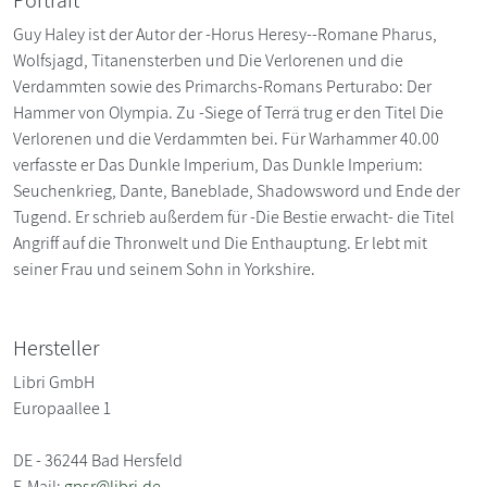
Guy Haley ist der Autor der -Horus Heresy--Romane Pharus,
Wolfsjagd, Titanensterben und Die Verlorenen und die
Verdammten sowie des Primarchs-Romans Perturabo: Der
Hammer von Olympia. Zu -Siege of Terrä trug er den Titel Die
Verlorenen und die Verdammten bei. Für Warhammer 40.00
verfasste er Das Dunkle Imperium, Das Dunkle Imperium:
Seuchenkrieg, Dante, Baneblade, Shadowsword und Ende der
Tugend. Er schrieb außerdem für -Die Bestie erwacht- die Titel
Angriff auf die Thronwelt und Die Enthauptung. Er lebt mit
seiner Frau und seinem Sohn in Yorkshire.
Hersteller
Libri GmbH
Europaallee 1
DE - 36244 Bad Hersfeld
E-Mail:
gpsr@libri.de