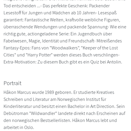
Tod entscheiden ...- Das perfekte Geschenk: Packender
Lesestoff für Jungen und Mädchen ab 10 Jahren- Lesespaß
garantiert: Fantastische Welten, kraftvolle weibliche Figuren,
überraschende Wendungen und packende Spannung- Wie eine
richtig gute, actiongeladene Serie: Ein Jugendbuch über
Fabelwesen, Magie, Identität und Freundschaft- Mitreißendes
Fantasy-Epos: Fans von "Woodwalkers", "Keeper of the Lost
Cities" und "Harry Potter" werden dieses Buch verschlingen-
Extra-Motivation: Zu diesem Buch gibt es ein Quiz bei Antolin.
Portrait
Håkon Marcus wurde 1989 geboren. Er studierte Kreatives
Schreiben und Literatur am Norwegischen Institut für
Kinderliteratur und besitzt einen Bachelor in Art Direction. Sein
Debütroman "Wildwandler" landete direkt nach Erscheinen auf
den norwegischen Bestsellerlisten. Håkon Marcus lebt und
arbeitet in Oslo.