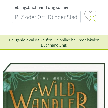
L‍i‍e‍b‍l‍i‍n‍g‍s‍b‍u‍c‍h‍h‍a‍n‍d‍l‍u‍n‍g‍ ‍s‍u‍c‍h‍e‍n‍:‍
Bei
genialokal.de
kaufen Sie online bei Ihrer lokalen
Buchhandlung!