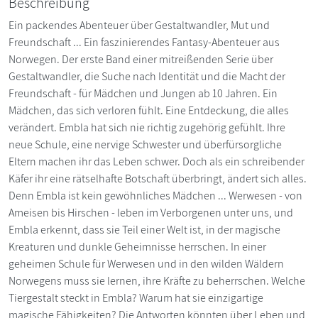
Beschreibung
Ein packendes Abenteuer über Gestaltwandler, Mut und
Freundschaft ... Ein faszinierendes Fantasy-Abenteuer aus
Norwegen. Der erste Band einer mitreißenden Serie über
Gestaltwandler, die Suche nach Identität und die Macht der
Freundschaft - für Mädchen und Jungen ab 10 Jahren. Ein
Mädchen, das sich verloren fühlt. Eine Entdeckung, die alles
verändert. Embla hat sich nie richtig zugehörig gefühlt. Ihre
neue Schule, eine nervige Schwester und überfürsorgliche
Eltern machen ihr das Leben schwer. Doch als ein schreibender
Käfer ihr eine rätselhafte Botschaft überbringt, ändert sich alles.
Denn Embla ist kein gewöhnliches Mädchen ... Werwesen - von
Ameisen bis Hirschen - leben im Verborgenen unter uns, und
Embla erkennt, dass sie Teil einer Welt ist, in der magische
Kreaturen und dunkle Geheimnisse herrschen. In einer
geheimen Schule für Werwesen und in den wilden Wäldern
Norwegens muss sie lernen, ihre Kräfte zu beherrschen. Welche
Tiergestalt steckt in Embla? Warum hat sie einzigartige
magische Fähigkeiten? Die Antworten könnten über Leben und