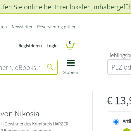
fen Sie online bei Ihrer lokalen
, inhabergefü
sten
Newsletter
Reservierung prüfen
0
Registrieren
Login
L‍i‍e‍b‍l‍i‍n‍g‍s‍b
Stöbern
€
13
g
 von Nikosia
Arti
i | Gewinner des Krimipreis HARZER
 'Überraschend, spannend,