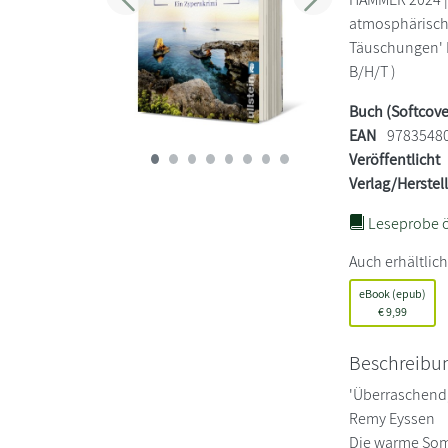
Zurück
Weiter
atmosphärisch d
Täuschungen' R
B/H/T )
Buch (Softcove
EAN
9783548
Veröffentlicht
Verlag/Herstel
Leseprobe ö
Auch erhältlich
eBook (epub)
€
9,99
Beschreibu
'Überraschend,
Remy Eyssen
Die warme Somm