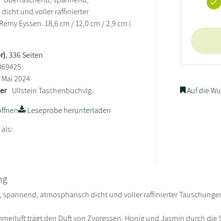
icht und voller raffinierter
emy Eyssen. 18,6 cm / 12,0 cm / 2,9 cm (
r)
, 336 Seiten
069425
Mai 2024
ler
Ullstein Taschenbuchvlg.
Auf die Wu
ffnen
Leseprobe herunterladen
 als:
ng
 spannend, atmosphärisch dicht und voller raffinierter Täuschunge
erluft trägt den Duft von Zypressen, Honig und Jasmin durch die S