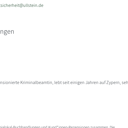
sicherheit@ullstein.de
ungen
ionierte Kriminalbeamtin, lebt seit einigen Jahren auf Zypern, seh
enialokal-Buchhandlungen und Kund*innen-Rezensionen zusammen. Die