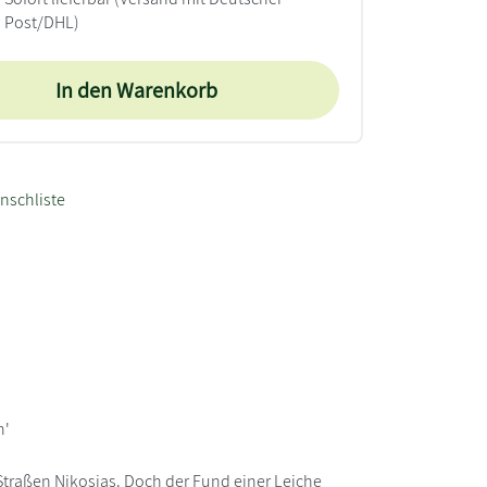
Post/DHL)
In den Warenkorb
nschliste
n'
traßen Nikosias. Doch der Fund einer Leiche