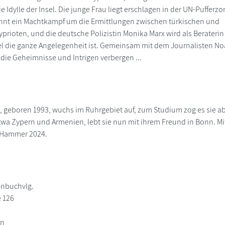
ie Idylle der Insel. Die junge Frau liegt erschlagen in der UN-Puffe
nnt ein Machtkampf um die Ermittlungen zwischen türkischen und
prioten, und die deutsche Polizistin Monika Marx wird als Beraterin e
el die ganze Angelegenheit ist. Gemeinsam mit dem Journalisten Noah
 die Geheimnisse und Intrigen verbergen ...
 geboren 1993, wuchs im Ruhrgebiet auf, zum Studium zog es sie abe
twa Zypern und Armenien, lebt sie nun mit ihrem Freund in Bonn. 
r Hammer 2024.
enbuchvlg.
e 126
in