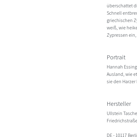
überschattet d
Schnell entbre
griechischen Zy
weiß, wie heik
Zypressen ein,
Portrait
Hannah Essing,
Ausland, wie e
sie den Harze
Hersteller
Ullstein Tasch
Friedrichstraß
DE - 10117 Berl