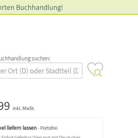
hrten
Buchhandlung!
‍u‍c‍h‍h‍a‍n‍d‍l‍u‍n‍g‍ ‍s‍u‍c‍h‍e‍n‍:‍
,99
inkl. MwSt.
kel liefern lassen
- Portofrei
Sofort lieferbar
(Versand mit Deutscher