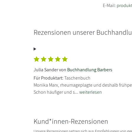
E-Mail:
produkt
Rezensionen unserer Buchhandl
Julia Sander von
Buchhandlung Barbers
Für Produktart:
Taschenbuch
Monika Marx, rheumageplagte und deshalb frühpens
Schon häufiger und s...
weiterlesen
Kund*innen-Rezensionen
Unsere Rezensionen setzen sich aus Empfehlungen von g