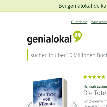
Bei
genialokal.de
kau
Gutschein
Wunschli
Hannah Essin
Die Tote
Ein Zypernkrim
HAMMER 2024 |