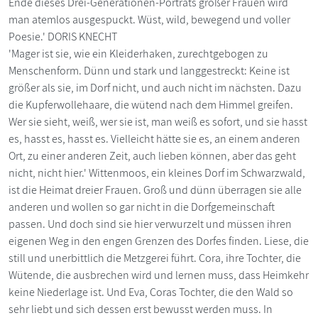
Ende dieses Drei-Generationen-Porträts großer Frauen wird
man atemlos ausgespuckt. Wüst, wild, bewegend und voller
Poesie.' DORIS KNECHT
'Mager ist sie, wie ein Kleiderhaken, zurechtgebogen zu
Menschenform. Dünn und stark und langgestreckt: Keine ist
größer als sie, im Dorf nicht, und auch nicht im nächsten. Dazu
die Kupferwollehaare, die wütend nach dem Himmel greifen.
Wer sie sieht, weiß, wer sie ist, man weiß es sofort, und sie hasst
es, hasst es, hasst es. Vielleicht hätte sie es, an einem anderen
Ort, zu einer anderen Zeit, auch lieben können, aber das geht
nicht, nicht hier.' Wittenmoos, ein kleines Dorf im Schwarzwald,
ist die Heimat dreier Frauen. Groß und dünn überragen sie alle
anderen und wollen so gar nicht in die Dorfgemeinschaft
passen. Und doch sind sie hier verwurzelt und müssen ihren
eigenen Weg in den engen Grenzen des Dorfes finden. Liese, die
still und unerbittlich die Metzgerei führt. Cora, ihre Tochter, die
Wütende, die ausbrechen wird und lernen muss, dass Heimkehr
keine Niederlage ist. Und Eva, Coras Tochter, die den Wald so
sehr liebt und sich dessen erst bewusst werden muss. In