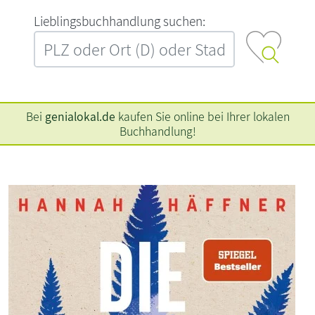
L‍i‍e‍b‍l‍i‍n‍g‍s‍b‍u‍c‍h‍h‍a‍n‍d‍l‍u‍n‍g‍ ‍s‍u‍c‍h‍e‍n‍:‍
Bei
genialokal.de
kaufen Sie online bei Ihrer lokalen
Buchhandlung!