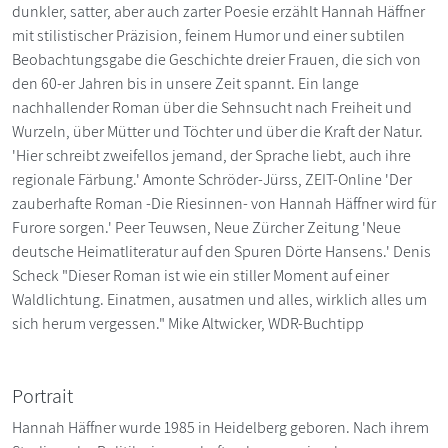
dunkler, satter, aber auch zarter Poesie erzählt Hannah Häffner
mit stilistischer Präzision, feinem Humor und einer subtilen
Beobachtungsgabe die Geschichte dreier Frauen, die sich von
den 60-er Jahren bis in unsere Zeit spannt. Ein lange
nachhallender Roman über die Sehnsucht nach Freiheit und
Wurzeln, über Mütter und Töchter und über die Kraft der Natur.
'Hier schreibt zweifellos jemand, der Sprache liebt, auch ihre
regionale Färbung.' Amonte Schröder-Jürss, ZEIT-Online 'Der
zauberhafte Roman -Die Riesinnen- von Hannah Häffner wird für
Furore sorgen.' Peer Teuwsen, Neue Zürcher Zeitung 'Neue
deutsche Heimatliteratur auf den Spuren Dörte Hansens.' Denis
Scheck "Dieser Roman ist wie ein stiller Moment auf einer
Waldlichtung. Einatmen, ausatmen und alles, wirklich alles um
sich herum vergessen." Mike Altwicker, WDR-Buchtipp
Portrait
Hannah Häffner wurde 1985 in Heidelberg geboren. Nach ihrem