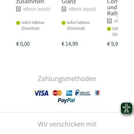
zusammen
Glanz
Commissa
und die tö
eBook (epub)
eBook (epub)
Rallye
eBook (e
Sofort lieferbar
Sofort lieferbar
(Download)
(Download)
Sofort lieferba
(Download)
€
0,00
€
14,99
€
9,99
Zahlungsmethoden
Wir verschicken mit