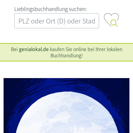
L‍i‍e‍b‍l‍i‍n‍g‍s‍b‍u‍c‍h‍h‍a‍n‍d‍l‍u‍n‍g‍ ‍s‍u‍c‍h‍e‍n‍:‍
Bei
genialokal.de
kaufen Sie online bei Ihrer lokalen
Buchhandlung!