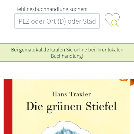
L‍i‍e‍b‍l‍i‍n‍g‍s‍b‍u‍c‍h‍h‍a‍n‍d‍l‍u‍n‍g‍ ‍s‍u‍c‍h‍e‍n‍:‍
Bei
genialokal.de
kaufen Sie online bei Ihrer lokalen
Buchhandlung!