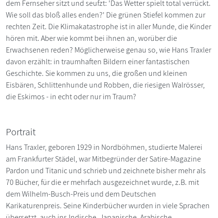
dem Fernseher sitzt und seufzt: 'Das Wetter spielt total verrückt.
Wie soll das bloß alles enden?' Die grünen Stiefel kommen zur
rechten Zeit. Die Klimakatastrophe ist in aller Munde, die Kinder
hören mit. Aber wie kommt bei ihnen an, worüber die
Erwachsenen reden? Möglicherweise genau so, wie Hans Traxler
davon erzählt: in traumhaften Bildern einer fantastischen
Geschichte. Sie kommen zu uns, die großen und kleinen
Eisbären, Schlittenhunde und Robben, die riesigen Walrösser,
die Eskimos - in echt oder nur im Traum?
Portrait
Hans Traxler, geboren 1929 in Nordböhmen, studierte Malerei
am Frankfurter Städel, war Mitbegründer der Satire-Magazine
Pardon und Titanic und schrieb und zeichnete bisher mehr als
70 Bücher, für die er mehrfach ausgezeichnet wurde, z.B. mit
dem Wilhelm-Busch-Preis und dem Deutschen
Karikaturenpreis. Seine Kinderbücher wurden in viele Sprachen
übersetzt, auch ins Indische, Japanische, Arabische,