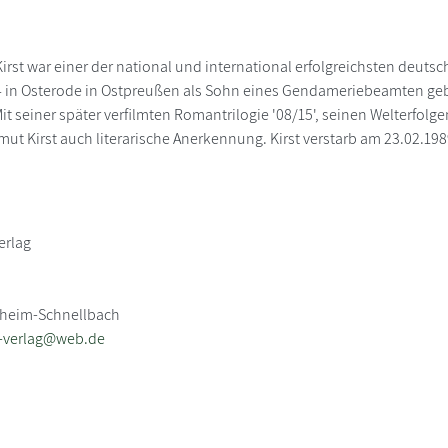
irst war einer der national und international erfolgreichsten deuts
in Osterode in Ostpreußen als Sohn eines Gendameriebeamten gebor
it seiner später verfilmten Romantrilogie '08/15', seinen Welterfolgen
mut Kirst auch literarische Anerkennung. Kirst verstarb am 23.02.198
erlag
ltheim-Schnellbach
s-verlag@web.de