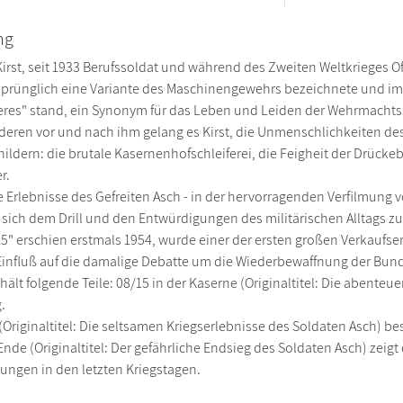
ng
rst, seit 1933 Berufssoldat und während des Zweiten Weltkrieges Offi
rsprünglich eine Variante des Maschinengewehrs bezeichnete und i
res" stand, ein Synonym für das Leben und Leiden der Wehrmachts
eren vor und nach ihm gelang es Kirst, die Unmenschlichkeiten des
hildern: die brutale Kasernenhofschleiferei, die Feigheit der Drücke
r.
die Erlebnisse des Gefreiten Asch - in der hervorragenden Verfilmun
, sich dem Drill und den Entwürdigungen des militärischen Alltags z
5" erschien erstmals 1954, wurde einer der ersten großen Verkaufse
Einfluß auf die damalige Debatte um die Wiederbewaffnung der Bun
thält folgende Teile: 08/15 in der Kaserne (Originaltitel: Die abenteue
.
 (Originaltitel: Die seltsamen Kriegserlebnisse des Soldaten Asch) 
Ende (Originaltitel: Der gefährliche Endsieg des Soldaten Asch) zei
ngen in den letzten Kriegstagen.