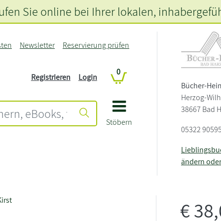
fen Sie online bei Ihrer lokalen
, inhabergefü
sten
Newsletter
Reservierung prüfen
0
Registrieren
Login
Bücher-Hei
Herzog-Wilh
38667 Bad 
Stöbern
05322 9059
Lieblingsb
ändern ode
irst
€
38