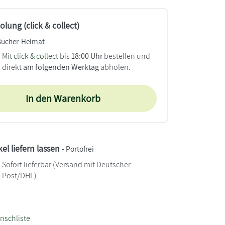
lung (click & collect)
Bücher-Heimat
Mit
click & collect
bis
18:00 Uhr
bestellen und
direkt
am folgenden Werktag
abholen.
In den Warenkorb
kel liefern lassen
- Portofrei
Sofort lieferbar
(Versand mit Deutscher
Post/DHL)
nschliste