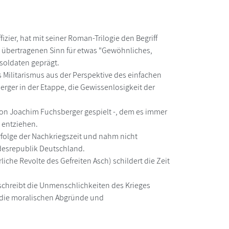
zier, hat mit seiner Roman-Trilogie den Begriff
m übertragenen Sinn für etwas "Gewöhnliches,
soldaten geprägt.
 Militarismus aus der Perspektive des einfachen
berger in der Etappe, die Gewissenlosigkeit der
g von Joachim Fuchsberger gespielt -, dem es immer
u entziehen.
rfolge der Nachkriegszeit und nahm nicht
desrepublik Deutschland.
rliche Revolte des Gefreiten Asch) schildert die Zeit
beschreibt die Unmenschlichkeiten des Krieges
gt die moralischen Abgründe und