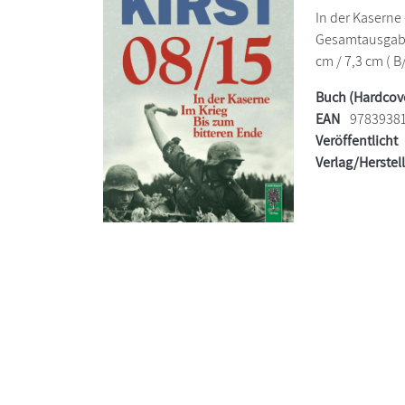
In der Kaserne 
Gesamtausgabe 
cm / 7,3 cm ( B
Buch (Hardcov
EAN
9783938
Veröffentlicht
Verlag/Herstel