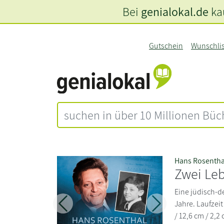
Bei
genialokal.de
kau
Gutschein
Wunschli
Hans Rosentha
Zwei Le
Eine jüdisch-d
Jahre. Laufzei
Zurück
Weiter
/ 12,6 cm / 2,2 