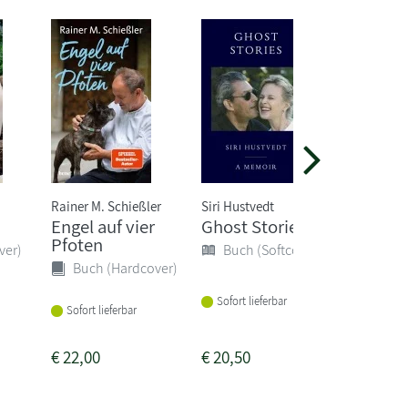
Rainer M. Schießler
Siri Hustvedt
Hera Lind
Engel auf vier
Ghost Stories
Die sti
Pfoten
ver)
Buch (Softcover)
Buch 
Buch (Hardcover)
Sofort lieferbar
Sofort li
Sofort lieferbar
€
22,00
€
20,50
€
13,00