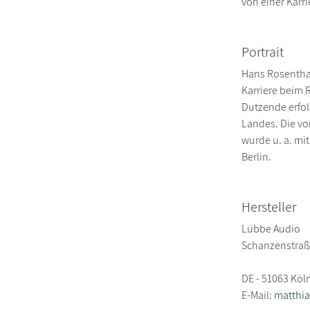
von einer Karr
Portrait
Hans Rosenthal
Karriere beim 
Dutzende erfol
Landes. Die v
wurde u. a. m
Berlin.
Hersteller
Lübbe Audio
Schanzenstraß
DE - 51063 Köl
E-Mail:
matthi