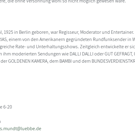
iere, die ohne Versöhnung wohl so nicht möglich gewesen wäre.
, 1925 in Berlin geboren, war Regisseur, Moderator und Entertainer
RIAS, einem von den Amerikanern gegründeten Rundfunksender in We
greiche Rate- und Unterhaltungsshows. Zeitgleich entwickelte er sic
on ihm moderierten Sendungen wie DALLI DALLI oder GUT GEFRAGT, 
it der GOLDENEN KAMERA, dem BAMBI und dem BUNDESVERDIENSTKREU
e 6-20
n
as.mundt@luebbe.de