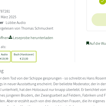
787281
März 2025
ler
Lübbe Audio
rgelesen von Thomas Schmuckert
ffnen
Leseprobe herunterladen
Auf die Wu
 als:
Audio
Buch (Hardcover)
€
19,99
€
23,00
ng
er dem Tod von der Schippe gesprungen - so schreibt es Hans Rosenth
gs in neuer Ausstattung erscheint. Der beliebte Moderator, der in d
I unterhielt, hat den Holocaust nur knapp überlebt. Er berichtet vo
es jüngeren Bruders, der Zwangsarbeit auf Feldern, Fabriken und F
den. Aber er erzählt auch von drei deutschen Frauen, die ihr eigenes