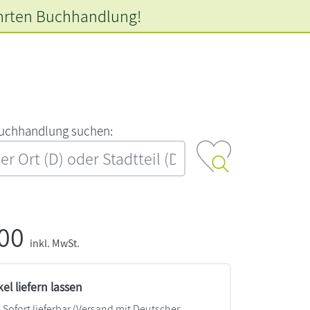
hrten
Buchhandlung!
‍u‍c‍h‍h‍a‍n‍d‍l‍u‍n‍g‍ ‍s‍u‍c‍h‍e‍n‍:‍
,00
inkl. MwSt.
kel liefern lassen
Sofort lieferbar
(Versand mit Deutscher