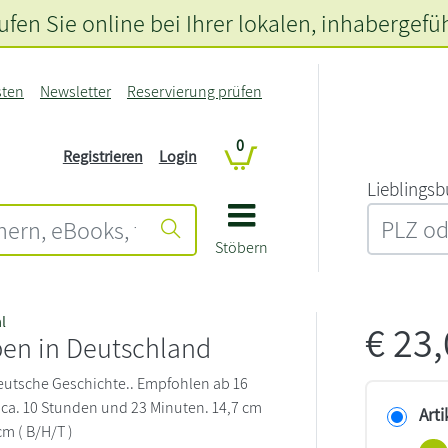
fen Sie online bei Ihrer lokalen
, inhabergefü
sten
Newsletter
Reservierung prüfen
0
Registrieren
Login
L‍i‍e‍b‍l‍i‍n‍g‍s‍b
Stöbern
l
€
23
ben in Deutschland
eutsche Geschichte.. Empfohlen ab 16
t ca. 10 Stunden und 23 Minuten. 14,7 cm
Arti
cm ( B/H/T )