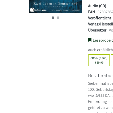
Audio (CD)
EAN
9783785
Veröffentlicht
Verlag/Herstel
Übersetzer
Vo
Leseprobe ö
Auch erhältlich
eBook (epub)
€
19,99
Beschreibu
Siebenmal ist 
100. Geburtsta
wie DALLI DALL
Ermordung sein
getötet zu wer