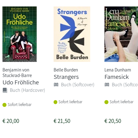
Benjamin von
Belle Burden
Lena Dunham
Stuckrad-Barre
Strangers
Famesick
Udo Fröhliche
Buch (Softcover)
Buch (Softco
Buch (Hardcover)
Sofort lieferbar
Sofort lieferbar
Sofort lieferbar
€
20,00
€
21,50
€
20,50