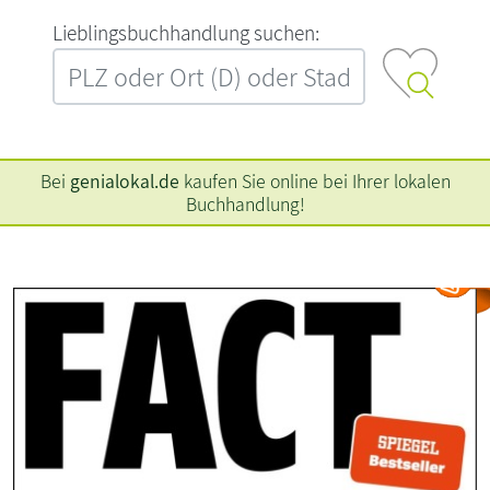
L‍i‍e‍b‍l‍i‍n‍g‍s‍b‍u‍c‍h‍h‍a‍n‍d‍l‍u‍n‍g‍ ‍s‍u‍c‍h‍e‍n‍:‍
Bei
genialokal.de
kaufen Sie online bei Ihrer lokalen
Buchhandlung!