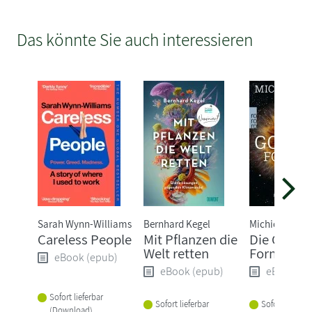
Das könnte Sie auch interessieren
Sarah Wynn-Williams
Bernhard Kegel
Michio Kaku
Careless People
Mit Pflanzen die
Die Gottes
Welt retten
Formel
eBook (epub)
eBook (epub)
eBook (e
Sofort lieferbar
Sofort lieferbar
Sofort lieferba
(Download)