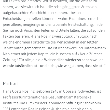
auf Fakten basierendes Gerüst besitzen, um die Welt so zu
sehen, wie sie wirklich ist. - die zehn gängigsten Arten von
aufgebauschten Geschichten erkennen. - bessere
Entscheidungen treffen können. - wahre Factfulness erreichen -
jene offene, neugierige und entspannte Geisteshaltung, in der
Sie nur noch Ansichten teilen und Urteile fällen, die auf soliden
Fakten basieren. »Hans Rosling weist Stück um Stück nach,
welche enormen Fortschritte die Menschheit in den letzten
Jahrzehnten gemacht hat. Das ist lesenswert und unterhaltsam.
Man atmet mit jedem Kapitel ein bisschen auf.« Neue Zürcher
Zeitung *
Für alle, die die Welt endlich wieder so sehen wollen,
wie sie tatsächlich ist - und nicht, wie wir glauben, dass sie ist.
*
Portrait
Hans Gösta Rosling, geboren 1948 in Uppsala, Schweden, ist
Professor für Internationale Gesundheit am Karolinska
Institutet und Direktor der Gapminder-Stiftung in Stockholm.
1981 entdeckte Rosling einen Ausbruch einer bis dahin