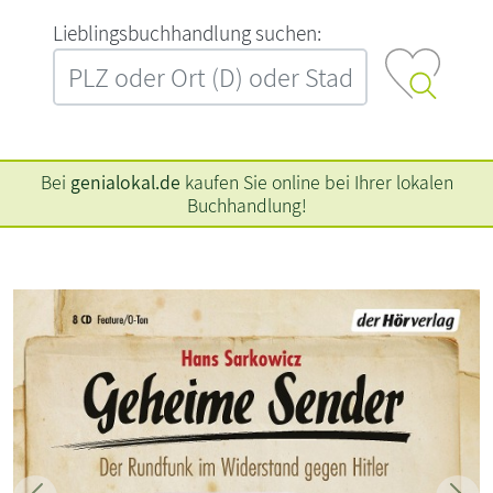
L‍i‍e‍b‍l‍i‍n‍g‍s‍b‍u‍c‍h‍h‍a‍n‍d‍l‍u‍n‍g‍ ‍s‍u‍c‍h‍e‍n‍:‍
Bei
genialokal.de
kaufen Sie online bei Ihrer lokalen
Buchhandlung!