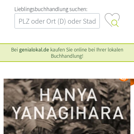
L‍i‍e‍b‍l‍i‍n‍g‍s‍b‍u‍c‍h‍h‍a‍n‍d‍l‍u‍n‍g‍ ‍s‍u‍c‍h‍e‍n‍:‍
Bei
genialokal.de
kaufen Sie online bei Ihrer lokalen
Buchhandlung!