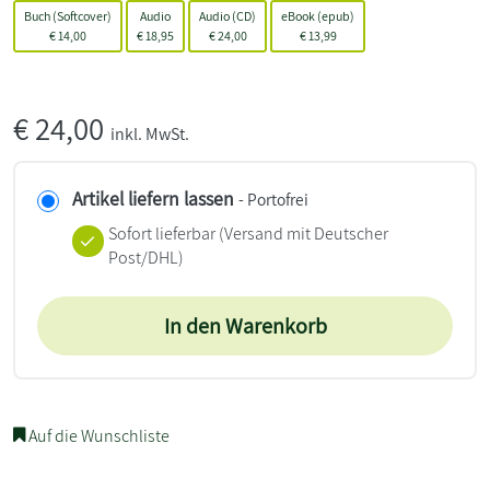
Buch (Softcover)
Audio
Audio (CD)
eBook (epub)
€
14,00
€
18,95
€
24,00
€
13,99
€
24,00
inkl. MwSt.
Artikel liefern lassen
- Portofrei
Sofort lieferbar
(Versand mit Deutscher
Post/DHL)
In den Warenkorb
Auf die Wunschliste