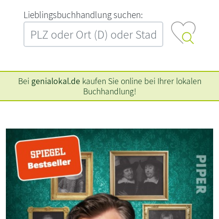
L‍i‍e‍b‍l‍i‍n‍g‍s‍b‍u‍c‍h‍h‍a‍n‍d‍l‍u‍n‍g‍ ‍s‍u‍c‍h‍e‍n‍:‍
Bei
genialokal.de
kaufen Sie online bei Ihrer lokalen
Buchhandlung!