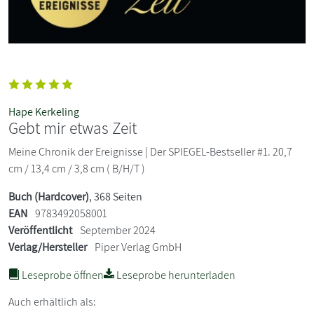
Hape Kerkeling
Gebt mir etwas Zeit
Meine Chronik der Ereignisse | Der SPIEGEL-Bestseller #1. 20,7
cm / 13,4 cm / 3,8 cm ( B/H/T )
Buch (Hardcover)
, 368 Seiten
EAN
9783492058001
Veröffentlicht
September 2024
Verlag/Hersteller
Piper Verlag GmbH
Leseprobe öffnen
Leseprobe herunterladen
Auch erhältlich als: