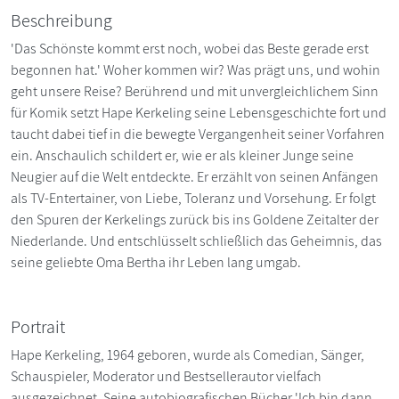
Beschreibung
'Das Schönste kommt erst noch, wobei das Beste gerade erst
begonnen hat.' Woher kommen wir? Was prägt uns, und wohin
geht unsere Reise? Berührend und mit unvergleichlichem Sinn
für Komik setzt Hape Kerkeling seine Lebensgeschichte fort und
taucht dabei tief in die bewegte Vergangenheit seiner Vorfahren
ein. Anschaulich schildert er, wie er als kleiner Junge seine
Neugier auf die Welt entdeckte. Er erzählt von seinen Anfängen
als TV-Enter­tainer, von Liebe, Toleranz und Vorsehung. Er folgt
den Spuren der Kerkelings zurück bis ins Goldene Zeitalter der
Niederlande. Und entschlüsselt schließlich das Geheimnis, das
seine geliebte Oma Bertha ihr Leben lang umgab.
Portrait
Hape Kerkeling, 1964 geboren, wurde als Comedian, Sänger,
Schauspieler, Moderator und Bestsellerautor vielfach
ausgezeichnet. Seine autobiografischen Bücher 'Ich bin dann