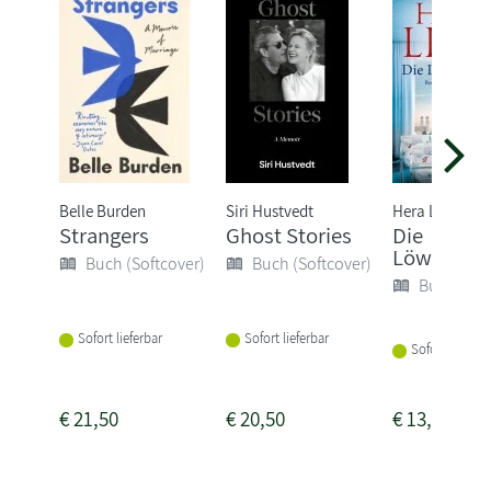
Belle Burden
Siri Hustvedt
Hera Lind
Strangers
Ghost Stories
Die
Löwenmut
Buch (Softcover)
Buch (Softcover)
Buch (Sof
Sofort lieferbar
Sofort lieferbar
Sofort lieferba
€
21,50
€
20,50
€
13,00