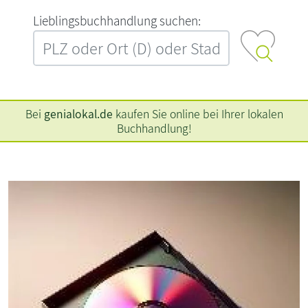
L‍i‍e‍b‍l‍i‍n‍g‍s‍b‍u‍c‍h‍h‍a‍n‍d‍l‍u‍n‍g‍ ‍s‍u‍c‍h‍e‍n‍:‍
Bei
genialokal.de
kaufen Sie online bei Ihrer lokalen
Buchhandlung!