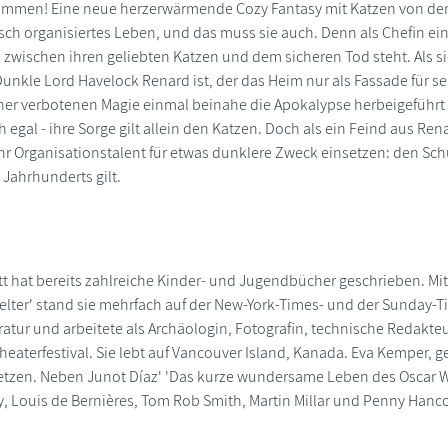
ommen! Eine neue herzerwärmende Cozy Fantasy mit Katzen von der 
isch organisiertes Leben, und das muss sie auch. Denn als Chefin ein
ie zwischen ihren geliebten Katzen und dem sicheren Tod steht. Als s
Dunkle Lord Havelock Renard ist, der das Heim nur als Fassade für se
ner verbotenen Magie einmal beinahe die Apokalypse herbeigeführt h
h egal - ihre Sorge gilt allein den Katzen. Doch als ein Feind aus R
ihr Organisationstalent für etwas dunklere Zweck einsetzen: den Sch
 Jahrhunderts gilt.
t hat bereits zahlreiche Kinder- und Jugendbücher geschrieben. Mit 
elter' stand sie mehrfach auf der New-York-Times- und der Sunday-Tim
eratur und arbeitete als Archäologin, Fotografin, technische Redakte
eaterfestival. Sie lebt auf Vancouver Island, Kanada. Eva Kemper, g
etzen. Neben Junot Díaz' 'Das kurze wundersame Leben des Oscar Wa
y, Louis de Bernières, Tom Rob Smith, Martin Millar und Penny Hanc