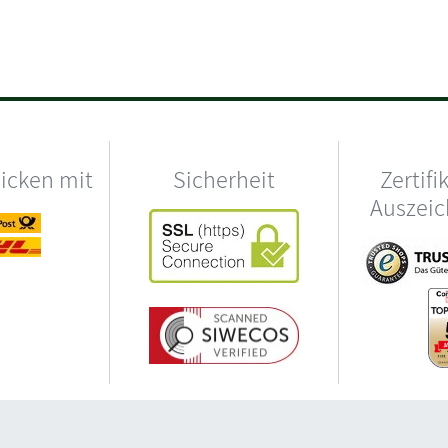
hicken mit
Sicherheit
Zertifi
Auszei