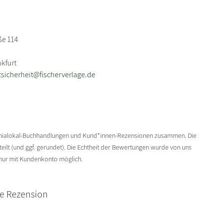
ße 114
nkfurt
sicherheit@fischerverlage.de
enialokal-Buchhandlungen und Kund*innen-Rezensionen zusammen. Die
ilt (und ggf. gerundet). Die Echtheit der Bewertungen wurde von uns
 nur mit Kundenkonto möglich.
ne Rezension