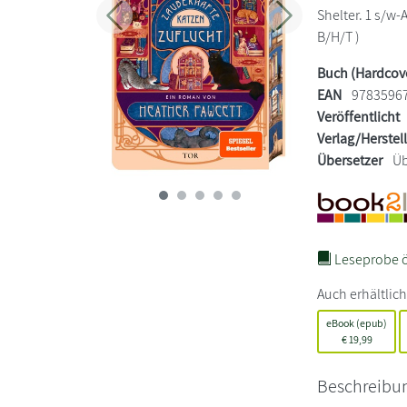
Shelter. 1 s/w-
Zurück
Weiter
B/H/T )
Buch (Hardcov
EAN
9783596
Veröffentlicht
Verlag/Herstel
Übersetzer
Üb
Leseprobe ö
Auch erhältlich
eBook (epub)
€
19,99
Beschreibu