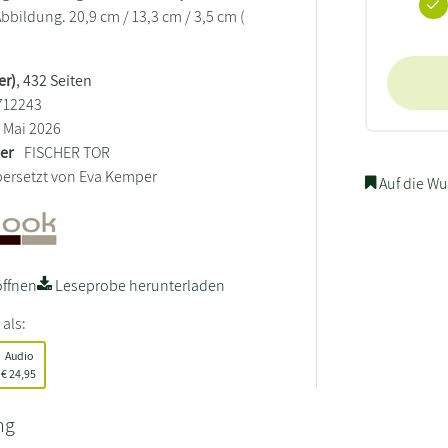
Abbildung. 20,9 cm / 13,3 cm / 3,5 cm (
er)
, 432 Seiten
712243
Mai 2026
ler
FISCHER TOR
ersetzt von Eva Kemper
Auf die Wu
ffnen
Leseprobe herunterladen
 als:
Audio
€
24,95
ng