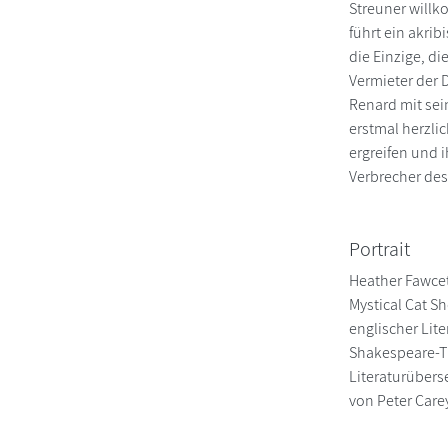
Streuner willk
führt ein akrib
die Einzige, d
Vermieter der 
Renard mit sei
erstmal herzlic
ergreifen und 
Verbrecher des
Portrait
Heather Fawcet
Mystical Cat Sh
englischer Lit
Shakespeare-Th
Literaturübers
von Peter Care