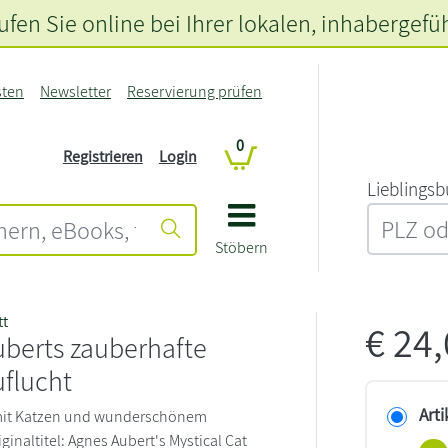
fen Sie online bei Ihrer lokalen
, inhabergefü
sten
Newsletter
Reservierung prüfen
0
Registrieren
Login
L‍i‍e‍b‍l‍i‍n‍g‍s‍b
Stöbern
tt
€
24
berts zauberhafte
flucht
Arti
mit Katzen und wunderschönem
iginaltitel: Agnes Aubert's Mystical Cat