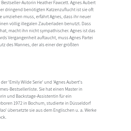
Bestseller-Autorin Heather Fawcett. Agnes Aubert
er dringend benötigten Katzenzuflucht ist sie oft
ie umziehen muss, erfährt Agnes, dass ihr neuer
inen völlig illegalen Zauberladen benutzt. Dass
at, macht ihn nicht sympathischer. Agnes ist das
enards Vergangenheit auftaucht, muss Agnes Partei
utz des Mannes, der als einer der größten
der 'Emily Wilde Serie' und 'Agnes Aubert's
es-Bestsellerliste. Sie hat einen Master in
urin und Backstage-Assistentin für ein
eboren 1972 in Bochum, studierte in Düsseldorf
o' übersetzte sie aus dem Englischen u. a. Werke
ock.