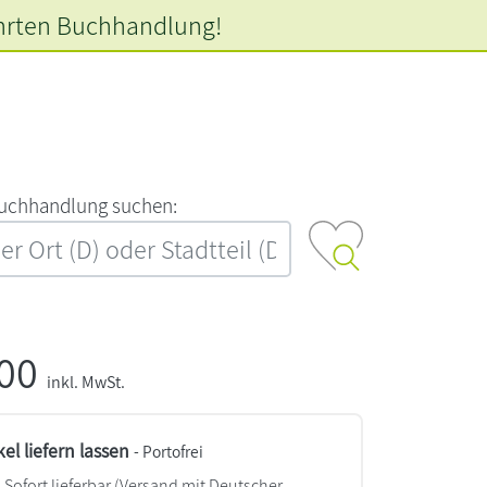
hrten
Buchhandlung!
‍u‍c‍h‍h‍a‍n‍d‍l‍u‍n‍g‍ ‍s‍u‍c‍h‍e‍n‍:‍
,00
inkl. MwSt.
kel liefern lassen
- Portofrei
Sofort lieferbar
(Versand mit Deutscher