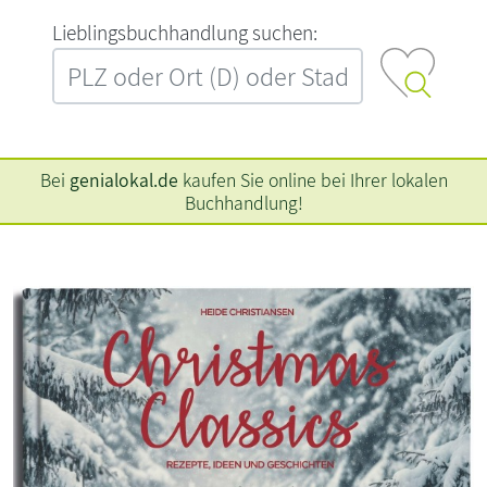
L‍i‍e‍b‍l‍i‍n‍g‍s‍b‍u‍c‍h‍h‍a‍n‍d‍l‍u‍n‍g‍ ‍s‍u‍c‍h‍e‍n‍:‍
Bei
genialokal.de
kaufen Sie online bei Ihrer lokalen
Buchhandlung!