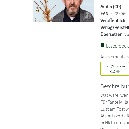
Audio (CD)
EAN
9783960
Veröffentlicht
Verlag/Herstel
Übersetzer
Vo
Leseprobe ö
Auch erhältlich
Buch (Softcover)
€
12,00
Beschreibu
Was wäre, wen
Für Tante Milla
Lust am Fest w
Abends vorbe
In Nicht nur z