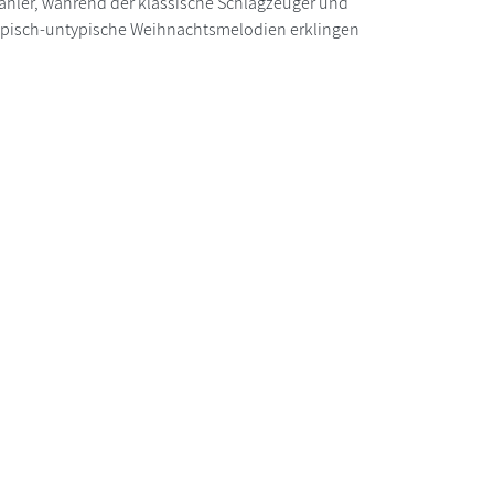
zähler, während der klassische Schlagzeuger und
ypisch-untypische Weihnachtsmelodien erklingen