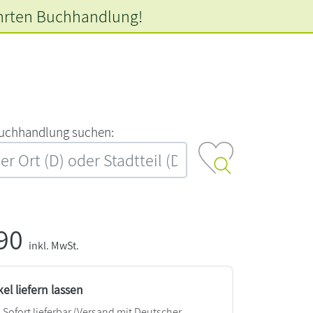
hrten
Buchhandlung!
‍u‍c‍h‍h‍a‍n‍d‍l‍u‍n‍g‍ ‍s‍u‍c‍h‍e‍n‍:‍
,90
inkl. MwSt.
kel liefern lassen
Sofort lieferbar
(Versand mit Deutscher