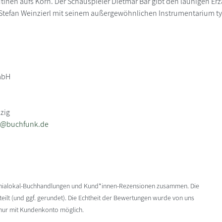
inen aufs Korn. Der Schauspieler Dietmar Bär gibt den launigen Er
 Stefan Weinzierl mit seinem außergewöhnlichen Instrumentarium t
mbH
pzig
t@buchfunk.de
enialokal-Buchhandlungen und Kund*innen-Rezensionen zusammen. Die
ilt (und ggf. gerundet). Die Echtheit der Bewertungen wurde von uns
 nur mit Kundenkonto möglich.