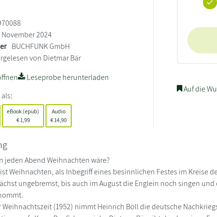
970088
November 2024
ler
BUCHFUNK GmbH
rgelesen von Dietmar Bär
ffnen
Leseprobe herunterladen
Auf die Wu
 als:
eBook (epub)
Audio
€
1,99
€
14,90
ng
n jeden Abend Weihnachten wäre?
 ist Weihnachten, als Inbegriff eines besinnlichen Festes im Kreise 
ächst ungebremst, bis auch im August die Englein noch singen und di
ikommt.
ur Weihnachtszeit (1952) nimmt Heinrich Böll die deutsche Nachkri