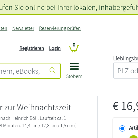
fen Sie online bei Ihrer lokalen
, inhabergefü
sten
Newsletter
Reservierung prüfen
0
Registrieren
Login
L‍i‍e‍b‍l‍i‍n‍g‍s‍b
Stöbern
€
16
r zur Weihnachtszeit
ach Heinrich Böll. Laufzeit ca. 1
 Minuten. 14,4 cm / 12,8 cm / 1,5 cm (
Arti