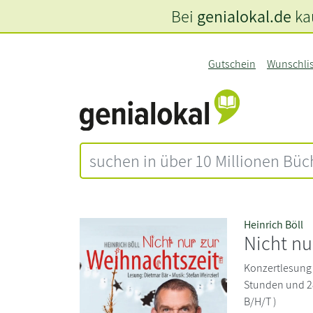
Bei
genialokal.de
kau
Gutschein
Wunschli
Heinrich Böll
Nicht nu
Konzertlesung n
Stunden und 28
B/H/T )