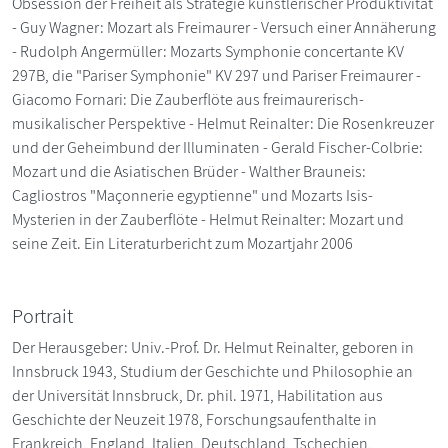
Obsession der Freiheit als Strategie künstlerischer Produktivität
- Guy Wagner: Mozart als Freimaurer - Versuch einer Annäherung
- Rudolph Angermüller: Mozarts Symphonie concertante KV
297B, die "Pariser Symphonie" KV 297 und Pariser Freimaurer -
Giacomo Fornari: Die Zauberflöte aus freimaurerisch-
musikalischer Perspektive - Helmut Reinalter: Die Rosenkreuzer
und der Geheimbund der Illuminaten - Gerald Fischer-Colbrie:
Mozart und die Asiatischen Brüder - Walther Brauneis:
Cagliostros "Maçonnerie egyptienne" und Mozarts Isis-
Mysterien in der Zauberflöte - Helmut Reinalter: Mozart und
seine Zeit. Ein Literaturbericht zum Mozartjahr 2006
Portrait
Der Herausgeber: Univ.-Prof. Dr. Helmut Reinalter, geboren in
Innsbruck 1943, Studium der Geschichte und Philosophie an
der Universität Innsbruck, Dr. phil. 1971, Habilitation aus
Geschichte der Neuzeit 1978, Forschungsaufenthalte in
Frankreich, England, Italien, Deutschland, Tschechien,