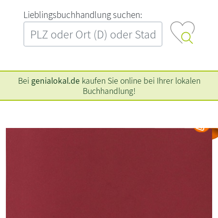
L‍i‍e‍b‍l‍i‍n‍g‍s‍b‍u‍c‍h‍h‍a‍n‍d‍l‍u‍n‍g‍ ‍s‍u‍c‍h‍e‍n‍:‍
Bei
genialokal.de
kaufen Sie online bei Ihrer lokalen
Buchhandlung!