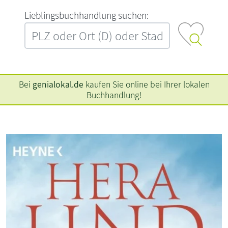
L‍i‍e‍b‍l‍i‍n‍g‍s‍b‍u‍c‍h‍h‍a‍n‍d‍l‍u‍n‍g‍ ‍s‍u‍c‍h‍e‍n‍:‍
Bei
genialokal.de
kaufen Sie online bei Ihrer lokalen
Buchhandlung!