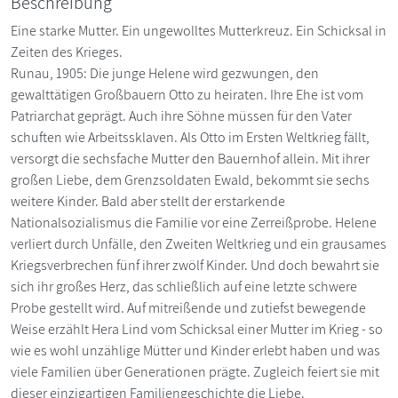
Beschreibung
Eine starke Mutter. Ein ungewolltes Mutterkreuz. Ein Schicksal in
Zeiten des Krieges.
Runau, 1905: Die junge Helene wird gezwungen, den
gewalttätigen Großbauern Otto zu heiraten. Ihre Ehe ist vom
Patriarchat geprägt. Auch ihre Söhne müssen für den Vater
schuften wie Arbeitssklaven. Als Otto im Ersten Weltkrieg fällt,
versorgt die sechsfache Mutter den Bauernhof allein. Mit ihrer
großen Liebe, dem Grenzsoldaten Ewald, bekommt sie sechs
weitere Kinder. Bald aber stellt der erstarkende
Nationalsozialismus die Familie vor eine Zerreißprobe. Helene
verliert durch Unfälle, den Zweiten Weltkrieg und ein grausames
Kriegsverbrechen fünf ihrer zwölf Kinder. Und doch bewahrt sie
sich ihr großes Herz, das schließlich auf eine letzte schwere
Probe gestellt wird. Auf mitreißende und zutiefst bewegende
Weise erzählt Hera Lind vom Schicksal einer Mutter im Krieg - so
wie es wohl unzählige Mütter und Kinder erlebt haben und was
viele Familien über Generationen prägte. Zugleich feiert sie mit
dieser einzigartigen Familiengeschichte die Liebe.