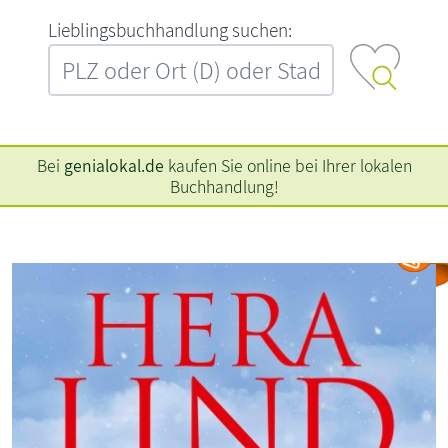
L‍i‍e‍b‍l‍i‍n‍g‍s‍b‍u‍c‍h‍h‍a‍n‍d‍l‍u‍n‍g‍ ‍s‍u‍c‍h‍e‍n‍:‍
Bei
genialokal.de
kaufen Sie online bei Ihrer lokalen
Buchhandlung!