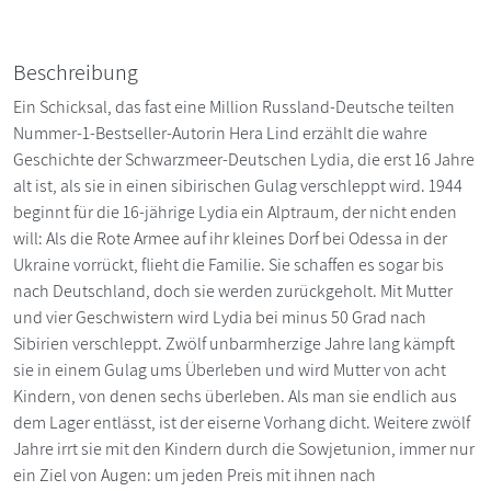
Beschreibung
Ein Schicksal, das fast eine Million Russland-Deutsche teilten
Nummer-1-Bestseller-Autorin Hera Lind erzählt die wahre
Geschichte der Schwarzmeer-Deutschen Lydia, die erst 16 Jahre
alt ist, als sie in einen sibirischen Gulag verschleppt wird. 1944
beginnt für die 16-jährige Lydia ein Alptraum, der nicht enden
will: Als die Rote Armee auf ihr kleines Dorf bei Odessa in der
Ukraine vorrückt, flieht die Familie. Sie schaffen es sogar bis
nach Deutschland, doch sie werden zurückgeholt. Mit Mutter
und vier Geschwistern wird Lydia bei minus 50 Grad nach
Sibirien verschleppt. Zwölf unbarmherzige Jahre lang kämpft
sie in einem Gulag ums Überleben und wird Mutter von acht
Kindern, von denen sechs überleben. Als man sie endlich aus
dem Lager entlässt, ist der eiserne Vorhang dicht. Weitere zwölf
Jahre irrt sie mit den Kindern durch die Sowjetunion, immer nur
ein Ziel von Augen: um jeden Preis mit ihnen nach