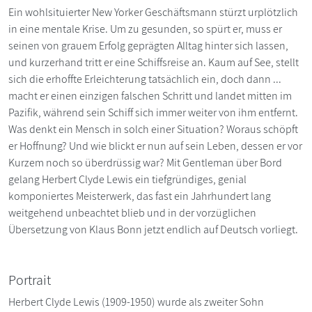
Ein wohlsituierter New Yorker Geschäftsmann stürzt urplötzlich
in eine mentale Krise. Um zu gesunden, so spürt er, muss er
seinen von grauem Erfolg geprägten Alltag hinter sich lassen,
und kurzerhand tritt er eine Schiffsreise an. Kaum auf See, stellt
sich die erhoffte Erleichterung tatsächlich ein, doch dann ...
macht er einen einzigen falschen Schritt und landet mitten im
Pazifik, während sein Schiff sich immer weiter von ihm entfernt.
Was denkt ein Mensch in solch einer Situation? Woraus schöpft
er Hoffnung? Und wie blickt er nun auf sein Leben, dessen er vor
Kurzem noch so überdrüssig war? Mit Gentleman über Bord
gelang Herbert Clyde Lewis ein tiefgründiges, genial
komponiertes Meisterwerk, das fast ein Jahrhundert lang
weitgehend unbeachtet blieb und in der vorzüglichen
Übersetzung von Klaus Bonn jetzt endlich auf Deutsch vorliegt.
Portrait
Herbert Clyde Lewis (1909-1950) wurde als zweiter Sohn