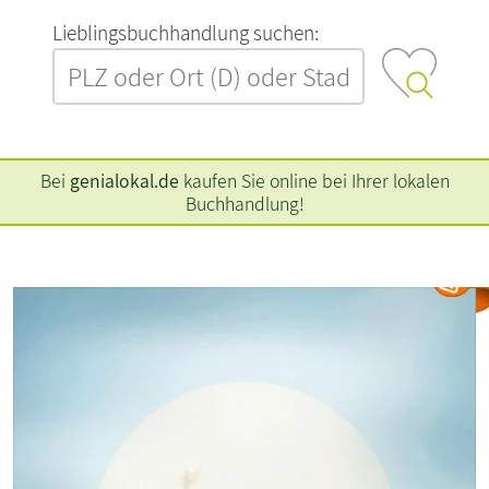
L‍i‍e‍b‍l‍i‍n‍g‍s‍b‍u‍c‍h‍h‍a‍n‍d‍l‍u‍n‍g‍ ‍s‍u‍c‍h‍e‍n‍:‍
Bei
genialokal.de
kaufen Sie online bei Ihrer lokalen
Buchhandlung!