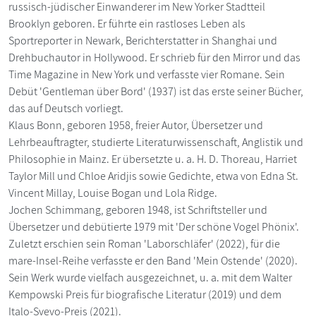
russisch-jüdischer Einwanderer im New Yorker Stadtteil
Brooklyn geboren. Er führte ein rastloses Leben als
Sportreporter in Newark, Berichterstatter in Shanghai und
Drehbuchautor in Hollywood. Er schrieb für den Mirror und das
Time Magazine in New York und verfasste vier Romane. Sein
Debüt 'Gentleman über Bord' (1937) ist das erste seiner Bücher,
das auf Deutsch vorliegt.
Klaus Bonn, geboren 1958, freier Autor, Übersetzer und
Lehrbeauftragter, studierte Literaturwissenschaft, Anglistik und
Philosophie in Mainz. Er übersetzte u. a. H. D. Thoreau, Harriet
Taylor Mill und Chloe Aridjis sowie Gedichte, etwa von Edna St.
Vincent Millay, Louise Bogan und Lola Ridge.
Jochen Schimmang, geboren 1948, ist Schriftsteller und
Übersetzer und debütierte 1979 mit 'Der schöne Vogel Phönix'.
Zuletzt erschien sein Roman 'Laborschläfer' (2022), für die
mare-Insel-Reihe verfasste er den Band 'Mein Ostende' (2020).
Sein Werk wurde vielfach ausgezeichnet, u. a. mit dem Walter
Kempowski Preis für biografische Literatur (2019) und dem
Italo-Svevo-Preis (2021).