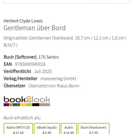
Herbert Clyde Lewis
Gentleman über Bord
Originaltitel: Gentleman Overboard. 18,7 cm / 12,1 cm / 1,6 cm (
B/H/T )
Buch (Softcover)
, 176 Seiten
EAN
9783690940016
Veröffentlicht
Juli 2025
Verlag/Hersteller
mareverlag GmbH
Übersetzer
Übersetzt von Klaus Bonn
Auch erhältlich als:
Audio (MP3-CD)
eBook (epub)
Audio
Buch (Hardcover)
€
22,00
€
6,99
€
14,99
€
7,95