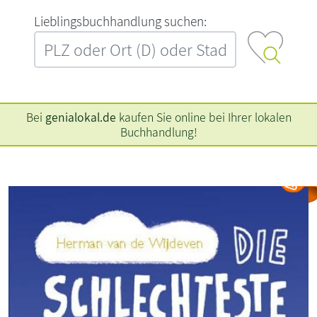
L‍i‍e‍b‍l‍i‍n‍g‍s‍b‍u‍c‍h‍h‍a‍n‍d‍l‍u‍n‍g‍ ‍s‍u‍c‍h‍e‍n‍:‍
Bei
genialokal.de
kaufen Sie online bei Ihrer lokalen
Buchhandlung!