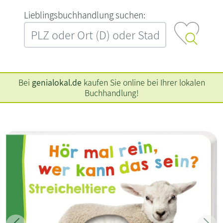
L‍i‍e‍b‍l‍i‍n‍g‍s‍b‍u‍c‍h‍h‍a‍n‍d‍l‍u‍n‍g‍ ‍s‍u‍c‍h‍e‍n‍:‍
Bei
genialokal.de
kaufen Sie online bei Ihrer lokalen
Buchhandlung!