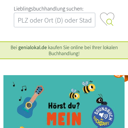
L‍i‍e‍b‍l‍i‍n‍g‍s‍b‍u‍c‍h‍h‍a‍n‍d‍l‍u‍n‍g‍ ‍s‍u‍c‍h‍e‍n‍:‍
Bei
genialokal.de
kaufen Sie online bei Ihrer lokalen
Buchhandlung!